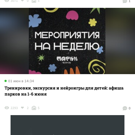
3071
0
5
1
01 июн в 14:34
Тренировки, экскурсия и нейроигры для детей: афиша
парков на 1-6 июня
2293
2
5
0