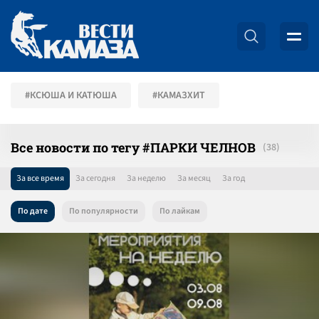
#КСЮША И КАТЮША
#КАМАЗХИТ
Все новости по тегу #ПАРКИ ЧЕЛНОВ
За все время
За сегодня
За неделю
За месяц
За год
По дате
По популярности
По лайкам