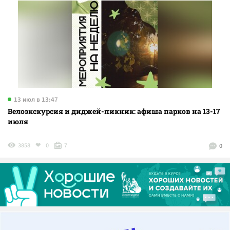
13 июл в 13:47
Велоэкскурсия и диджей-пикник: афиша парков на 13-17
июля
3858
0
7
0