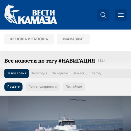
#КСЮША И КАТЮША
#КАМАЗХИТ
Все новости по тегу #НАВИГАЦИЯ
За все время
За сегодня
За неделю
За месяц
За год
По дате
По популярности
По лайкам