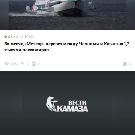
03 июн в 10:41
За месяц «Метеор» перевез между Челнами и Казанью 1,7
тысячи пассажиров
2391
1
0
6