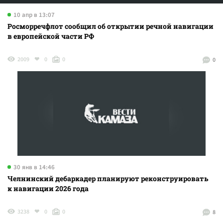
10 апр в 13:07
Росморречфлот сообщил об открытии речной навигации
в европейской части РФ
2009
0
0
0
30 янв в 14:46
Челнинский дебаркадер планируют реконструировать
к навигации 2026 года
3238
0
0
8