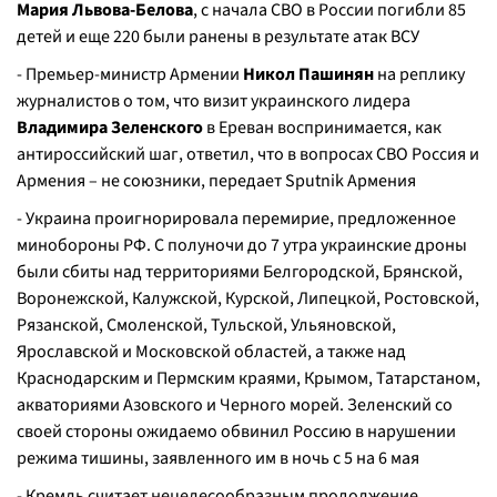
Мария Львова-Белова
, с начала СВО в России погибли 85
детей и еще 220 были ранены в результате атак ВСУ
- Премьер-министр Армении
Никол Пашинян
на реплику
журналистов о том, что визит украинского лидера
Владимира Зеленского
в Ереван воспринимается, как
антироссийский шаг, ответил, что в вопросах СВО Россия и
Армения – не союзники, передает Sputnik Армения
- Украина проигнорировала перемирие, предложенное
минобороны РФ. С полуночи до 7 утра украинские дроны
были сбиты над территориями Белгородской, Брянской,
Воронежской, Калужской, Курской, Липецкой, Ростовской,
Рязанской, Смоленской, Тульской, Ульяновской,
Ярославской и Московской областей, а также над
Краснодарским и Пермским краями, Крымом, Татарстаном,
акваториями Азовского и Черного морей. Зеленский со
своей стороны ожидаемо обвинил Россию в нарушении
режима тишины, заявленного им в ночь с 5 на 6 мая
- Кремль считает нецелесообразным продолжение