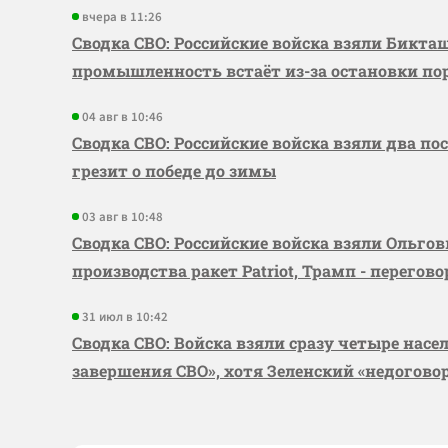
вчера в 11:26
Сводка СВО: Российские войска взяли Бикта
промышленность встаёт из-за остановки по
04 авг в 10:46
Сводка СВО: Российские войска взяли два по
грезит о победе до зимы
03 авг в 10:48
Сводка СВО: Российские войска взяли Ольго
производства ракет Patriot, Трамп - перегов
31 июл в 10:42
Сводка СВО: Войска взяли сразу четыре насе
завершения СВО», хотя Зеленский «недогово