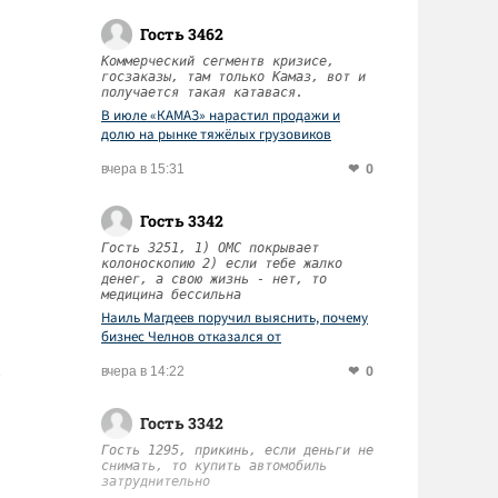
Гость 3462
Коммерческий сегментв кризисе,
госзаказы, там только Камаз, вот и
получается такая катавася.
В июле «КАМАЗ» нарастил продажи и
долю на рынке тяжёлых грузовиков
0
вчера в 15:31
Гость 3342
Гость 3251, 1) ОМС покрывает
колоноскопию 2) если тебе жалко
денег, а свою жизнь - нет, то
медицина бессильна
Наиль Магдеев поручил выяснить, почему
бизнес Челнов отказался от
диспансеризации работников
0
вчера в 14:22
Гость 3342
Гость 1295, прикинь, если деньги не
снимать, то купить автомобиль
затруднительно