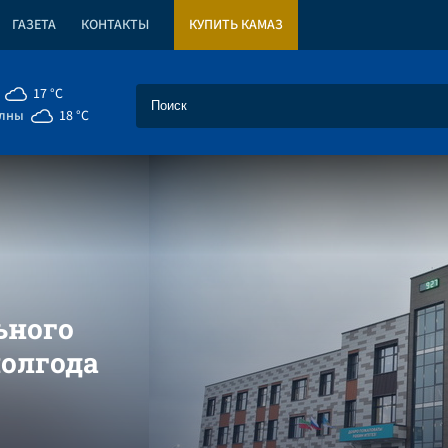
ГАЗЕТА
КОНТАКТЫ
КУПИТЬ КАМАЗ
17 °C
елны
18 °C
ьного
полгода