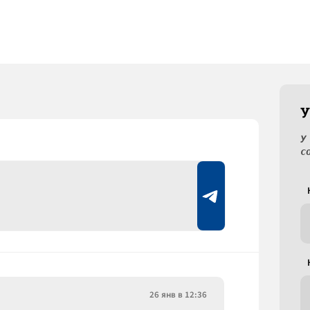
У
У
с
26 янв в 12:36