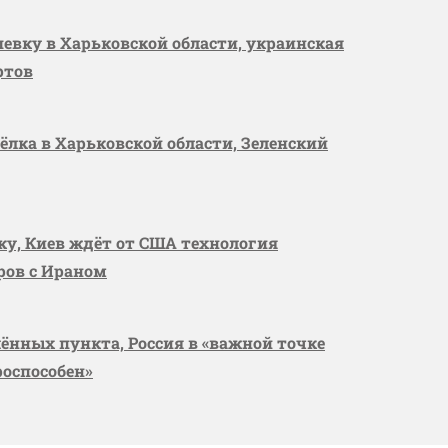
шевку в Харьковской области, украинская
ртов
сёлка в Харьковской области, Зеленский
вку, Киев ждёт от США технология
оров с Ираном
лённых пункта, Россия в «важной точке
роспособен»