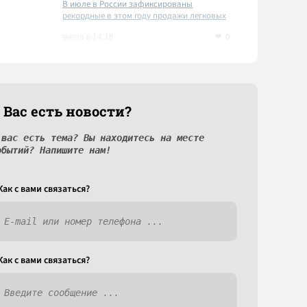
В июле в России зафиксированы
рекордные в этом году продажи легковых
автомобилей
0
вчера в 14:18
 Вас есть новости?
 вас есть тема? Вы находитесь на месте
обытий? Напишите нам!
Как c вами связаться?
Как c вами связаться?