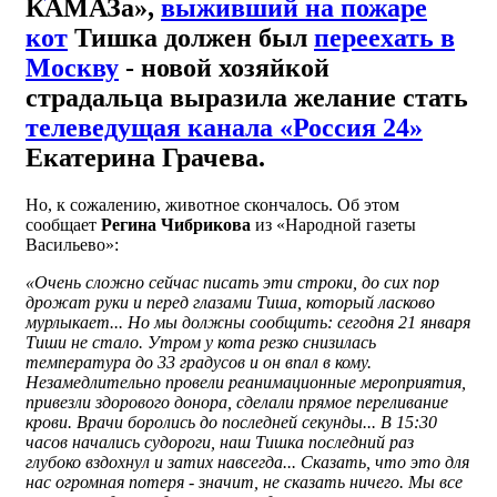
КАМАЗа»,
выживший на пожаре
кот
Тишка должен был
переехать в
Москву
- новой хозяйкой
страдальца выразила желание стать
телеведущая канала «Россия 24»
Екатерина Грачева.
Но, к сожалению, животное скончалось. Об этом
сообщает
Регина Чибрикова
из «Народной газеты
Васильево»:
«Очень сложно сейчас писать эти строки, до сих пор
дрожат руки и перед глазами Тиша, который ласково
мурлыкает... Но мы должны сообщить: сегодня 21 января
Тиши не стало. Утром у кота резко снизилась
температура до 33 градусов и он впал в кому.
Незамедлительно провели реанимационные мероприятия,
привезли здорового донора, сделали прямое переливание
крови. Врачи боролись до последней секунды... В 15:30
часов начались судороги, наш Тишка последний раз
глубоко вздохнул и затих навсегда... Сказать, что это для
нас огромная потеря - значит, не сказать ничего. Мы все