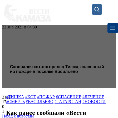
22 янв 2021 в 04:30
Скончался кот-погорелец Тишка, спасенный
на пожаре в поселке Васильево
#ТИШКА
#КОТ
#ПОЖАР
#СПАСЕНИЕ
#ЛЕЧЕНИЕ
2160
#СМЕРТЬ
#ВАСИЛЬЕВО
#ТАТАРСТАН
#НОВОСТИ
17
0
1
Как ранее сообщали «Вести
Назад к новостям