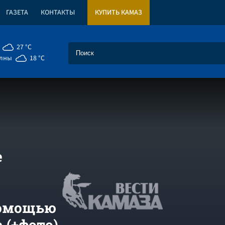
ГАЗЕТА
КОНТАКТЫ
КУПИТЬ КАМАЗ
27 °C
елны
18 °C
е
помощью
 (+фото)