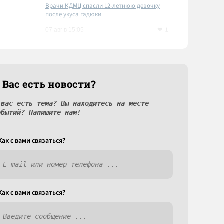
Врачи КДМЦ спасли 12-летнюю девочку
после укуса гадюки
1
07 авг в 15:05
 Вас есть новости?
 вас есть тема? Вы находитесь на месте
обытий? Напишите нам!
Как c вами связаться?
Как c вами связаться?