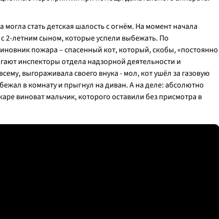
могла стать детская шалость с огнём. На момент начала
с 2-летним сыном, которые успели выбежать. По
новник пожара – спасенный кот, который, скобы,
«постоянно
агают инспекторы отдела надзорной деятельности и
сему, выгораживала своего внука - мол, кот ушëл за газовую
убежал в комнату и прыгнул на диван. А на деле: абсолютно
ожаре виноват мальчик, которого оставили без присмотра в