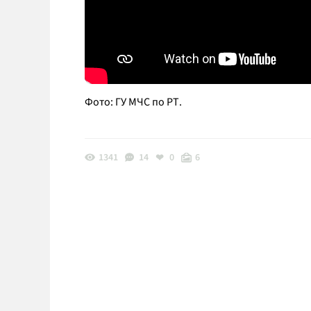
Фото: ГУ МЧС по РТ.
1341
14
0
6