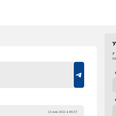
У
У
с
13 янв 2021 в 06:57