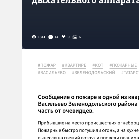
1341
14
0
6
#ПОЖАР
#КВАРТИРЕ
#КОТ
#ПОЖАРНЫЕ
#ВАСИЛЬЕВО
#ЗЕЛЕНОДОЛЬСКИЙ
#ТАТАРС
Сообщение о пожаре в одной из ква
Васильево Зеленодольского района
часть от очевидцев.
Прибывшие на место происшествия огнеборцы 
Пожарные быстро потушили огонь, а на кухн
вынесли на свежий воздух и провели реаним