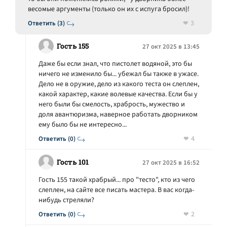
весомые аргументы (только он их с испуга бросил)!
3
Ответить (3)
Гость 155
27 окт 2025 в 13:45
Даже бы если знал, что пистолет водяной, это бы
ничего не изменило бы... убежал бы также в ужасе.
Дело не в оружие, дело из какого теста он слеплен,
какой характер, какие волевые качества. Если бы у
него были бы смелость, храбрость, мужество и
доля авантюризма, наверное работать дворником
ему было бы не интересно...
4
Ответить (0)
Гость 101
27 окт 2025 в 16:52
Гость 155 такой храбрый... про "тесто", кто из чего
слеплен, на сайте все писать мастера. В вас когда-
нибудь стреляли?
2
Ответить (0)