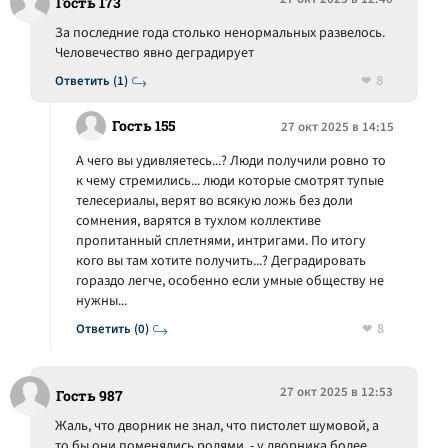
Гость 173
За последние года столько ненормальных развелось.
Человечество явно деградирует
8
Ответить (1)
Гость 155
27 окт 2025 в 14:15
А чего вы удивляетесь...? Люди получили ровно то
к чему стремились... люди которые смотрят тупые
телесериалы, верят во всякую ложь без доли
сомнения, варятся в тухлом коллективе
пропитанный сплетнями, интригами. По итогу
кого вы там хотите получить...? Деградировать
гораздо легче, особенно если умные обществу не
нужны...
8
Ответить (0)
27 окт 2025 в 12:53
Гость 987
Жаль, что дворник не знал, что пистолет шумовой, а
то бы они поменялись ролями, - у дворника более