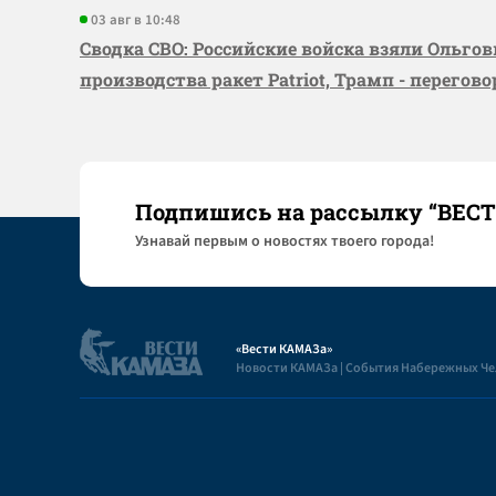
03 авг в 10:48
Сводка СВО: Российские войска взяли Ольго
производства ракет Patriot, Трамп - перегов
Подпишись на рассылку “ВЕС
Узнaвай первым о новостях твоего города!
«Вести КАМАЗа»
Новости КАМАЗа | События Набережных Ч
Полезная информация