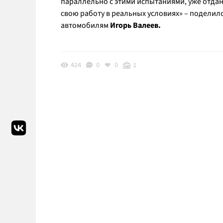
параллельно с этими испытаниями, уже отда
свою работу в реальных условиях» – поделил
автомобилям
Игорь Валеев.
424
0
0
1