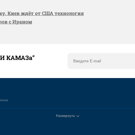
вку, Киев ждёт от США технология
оров с Ираном
ТИ КАМАЗа”
елнов
Развернуть