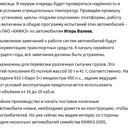
месяца. В первую очередь будет проверяться надёжность и
 в условиях отрицательных температур. Проведём проверку
й установки, циклы «подъём-опускание» платформы, работу
 включены в общую программу испытаний этих автомобилей –
ра ПАО «КАМАЗ» по автомобилям
Игорь Валеев.
выявлении замечаний к работе систем автомобилей будут
окументацию транспортных средств. К началу серийного
ущего года, все замечания должны быть устранены.
азначены для перевозки различных сыпучих грузов. Это
й поколения К5 полной массой 50 т и 41 т, соответственно. На
дели 910 («Евро-5») мощностью 450 л.с., задние ведущие
и от условий эксплуатации предполагается использовать
объёмом от 16 до 20 куб.м.
рийное производство и начать поставки конечным
автомобили новые, необходимо довести их конструкцию, чтобы
отребителей. Но уже сейчас мы видим интерес со стороны
годня несколько автомобилей семейства КАМАЗ-6595,