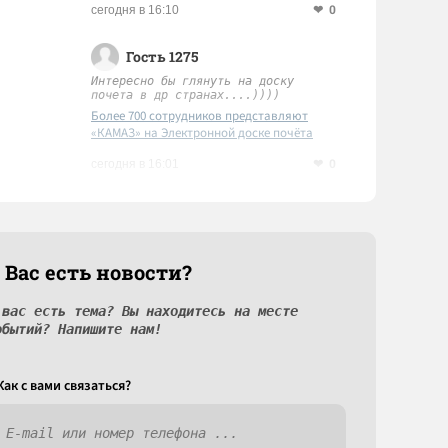
0
сегодня в 16:10
Гость 1275
Интересно бы глянуть на доску
почета в др странах....))))
Более 700 сотрудников представляют
«КАМАЗ» на Электронной доске почёта
Татарстана
0
сегодня в 16:01
 Вас есть новости?
 вас есть тема? Вы находитесь на месте
обытий? Напишите нам!
Как c вами связаться?