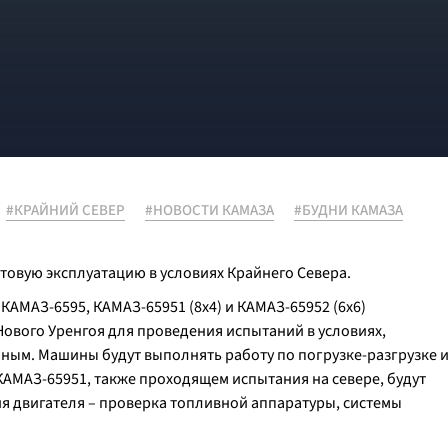
#КРАЙНИЙ СЕВЕР
#НОВОСТИ КАМАЗА
#БУДНИ КАМАЗА
товую эксплуатацию в условиях Крайнего Севера.
 КАМАЗ-6595, КАМАЗ-65951 (8х4) и КАМАЗ-65952 (6х6)
ового Уренгоя для проведения испытаний в условиях,
ым. Машины будут выполнять работу по погрузке-разгрузке 
КАМАЗ-65951, также проходящем испытания на севере, будут
я двигателя – проверка топливной аппаратуры, системы