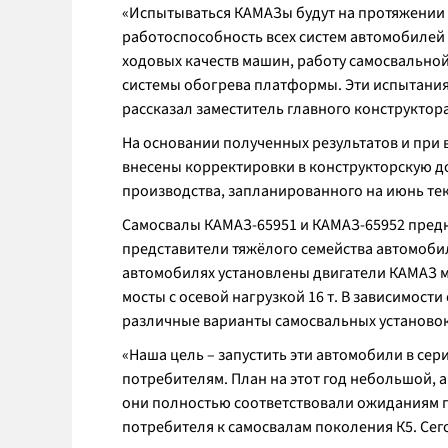
«Испытываться КАМАЗы будут на протяжении 
работоспособность всех систем автомобилей
ходовых качеств машин, работу самосвально
системы обогрева платформы. Эти испытания
рассказал заместитель главного конструкто
На основании полученных результатов и при 
внесены корректировки в конструкторскую д
производства, запланированного на июнь тек
Самосвалы КАМАЗ-65951 и КАМАЗ-65952 предн
представители тяжёлого семейства автомобиле
автомобилях установлены двигатели КАМАЗ мо
мосты с осевой нагрузкой 16 т. В зависимост
различные варианты самосвальных установок 
«Наша цель – запустить эти автомобили в се
потребителям. План на этот год небольшой, 
они полностью соответствовали ожиданиям п
потребителя к самосвалам поколения К5. Се