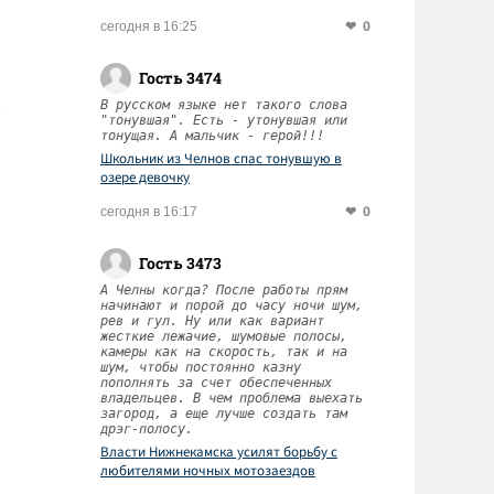
0
сегодня в 16:25
Гость 3474
В русском языке нет такого слова
"тонувшая". Есть - утонувшая или
тонущая. А мальчик - герой!!!
Школьник из Челнов спас тонувшую в
озере девочку
0
сегодня в 16:17
Гость 3473
А Челны когда? После работы прям
начинают и порой до часу ночи шум,
рев и гул. Ну или как вариант
жесткие лежачие, шумовые полосы,
камеры как на скорость, так и на
шум, чтобы постоянно казну
пополнять за счет обеспеченных
владельцев. В чем проблема выехать
загород, а еще лучше создать там
дрэг-полосу.
Власти Нижнекамска усилят борьбу с
любителями ночных мотозаездов