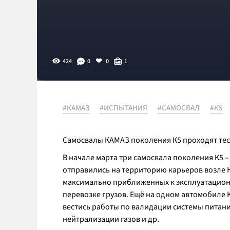
424
0
0
1
#КАМАЗ
#ИСПЫТАНИЯ
#САМОСВАЛ
#К5
Самосвалы КАМАЗ поколения К5 проходят тес
В начале марта три самосвала поколения К5 –
отправились на территорию карьеров возле Н
максимально приближенных к эксплуатационн
перевозке грузов. Ещё на одном автомобиле 
вестись работы по валидации системы питани
нейтрализации газов и др.