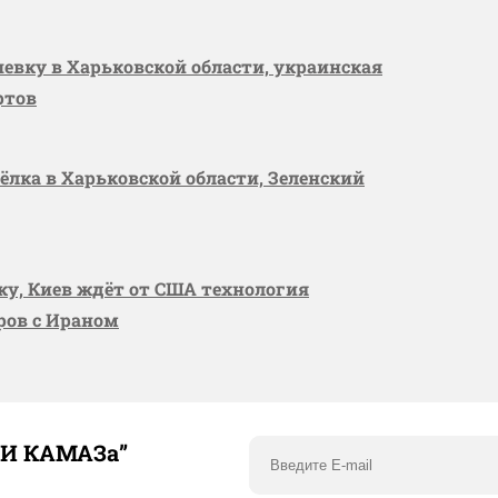
шевку в Харьковской области, украинская
ртов
сёлка в Харьковской области, Зеленский
вку, Киев ждёт от США технология
оров с Ираном
ТИ КАМАЗа”