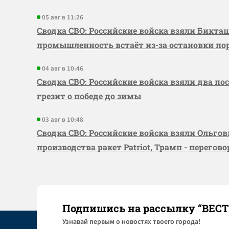
05 авг в 11:26
Сводка СВО: Российские войска взяли Бикта
промышленность встаёт из-за остановки по
04 авг в 10:46
Сводка СВО: Российские войска взяли два по
грезит о победе до зимы
03 авг в 10:48
Сводка СВО: Российские войска взяли Ольго
производства ракет Patriot, Трамп - перегов
Подпишись на рассылку “ВЕС
Узнaвай первым о новостях твоего города!