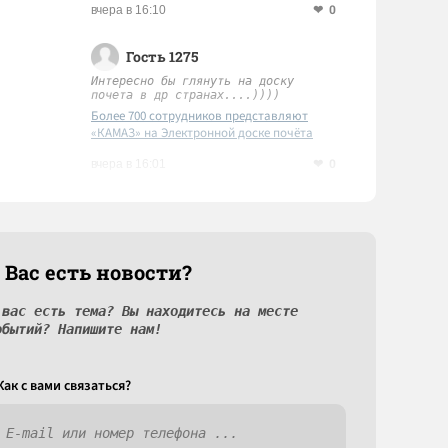
0
вчера в 16:10
Гость 1275
Интересно бы глянуть на доску
почета в др странах....))))
Более 700 сотрудников представляют
«КАМАЗ» на Электронной доске почёта
Татарстана
0
вчера в 16:01
 Вас есть новости?
 вас есть тема? Вы находитесь на месте
обытий? Напишите нам!
Как c вами связаться?