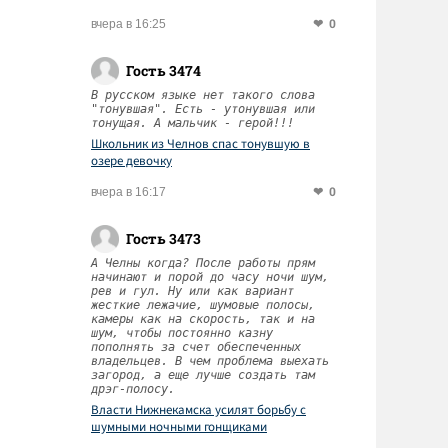
0
вчера в 16:25
Гость 3474
В русском языке нет такого слова
"тонувшая". Есть - утонувшая или
тонущая. А мальчик - герой!!!
Школьник из Челнов спас тонувшую в
озере девочку
0
вчера в 16:17
Гость 3473
А Челны когда? После работы прям
начинают и порой до часу ночи шум,
рев и гул. Ну или как вариант
жесткие лежачие, шумовые полосы,
камеры как на скорость, так и на
шум, чтобы постоянно казну
пополнять за счет обеспеченных
владельцев. В чем проблема выехать
загород, а еще лучше создать там
дрэг-полосу.
Власти Нижнекамска усилят борьбу с
шумными ночными гонщиками