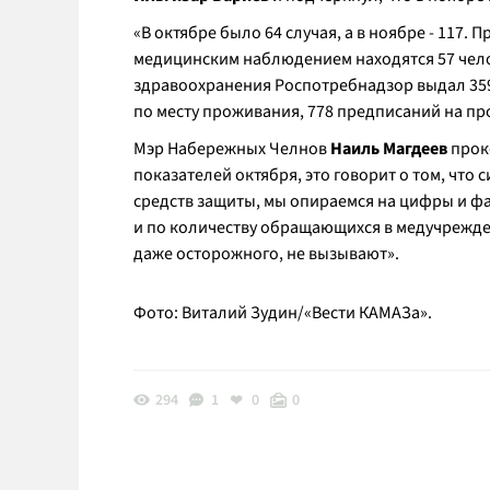
«
В октябре было 64 случая, а в ноябре - 117. 
медицинским наблюдением находятся 57 челов
здравоохранения Роспотребнадзор выдал 359
по месту проживания, 778 предписаний на п
Мэр Набережных Челнов
Наиль Магдеев
прок
показателей октября, это говорит о том, что
средств защиты, мы опираемся на цифры и фак
и по количеству обращающихся в медучрежден
даже осторожного, не вызывают
».
Фото: Виталий Зудин/«Вести КАМАЗа».
294
1
0
0