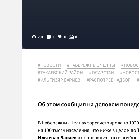
294
1
0
0
#НОВОСТИ
#НАБЕРЕЖНЫЕ ЧЕЛНЫ
#НОВОС
#ТУКАЕВСКИЙ РАЙОН
#ТАТАРСТАН
#НОВОС
#ИЛЬГИЗЯР БАРИЕВ
#РАСПОТРЕБНАДЗОР
Об этом сообщил на деловом понеде
В Набережных Челнах зарегистрировано 1020 
на 100 тысяч населения, что ниже в целом по
Ильгизар Бариев
и подчеркнул, что в ноябре