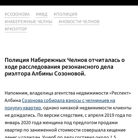
#СОЗОНОВА
#МВД
#ПОЛИЦИЯ
#НАБЕРЕЖНЫЕ ЧЕЛНЫ
#НОВОСТИ ЧЕЛНОВ
#РИЭЛТОР
Полиция Набережных Челнов отчиталась о
ходе расследования резонансного дела
риэлтора Албины Созоновой.
Напомним, владелица агентства недвижимости «Респект»
Албина
Созонова собирала взносы с челнинцев на
покупку квартир
, однако никакой недвижимости клиенты
не дождались. По версии следствия, с апреля 2019 года по
январь 2020 года женщина под предлогом продажи
квартир по заниженной стоимости совершала хищение
денег у граждан. Ущерб по делу составил около 1,5