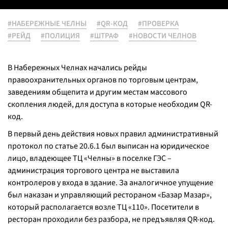
#НАБЕРЕЖНЫЕ ЧЕЛНЫ
#QR-КОД
#ПРОВЕРКА
#РЕЙД
#ПОЛИЦИЯ
#ШТРАФ
#НОВОСТИ ЧЕЛНОВ
В Набережных Челнах начались рейды
правоохранительных органов по торговым центрам,
заведениям общепита и другим местам массового
скопления людей, для доступа в которые необходим QR-
код.
В первый день действия новых правил административный
протокол по статье 20.6.1 был выписан на юридическое
лицо, владеющее ТЦ «Челны» в поселке ГЭС –
администрация торгового центра не выставила
контролеров у входа в здание. За аналогичное упущение
был наказан и управляющий рестораном «Базар Мазар»,
который располагается возле ТЦ «110». Посетители в
ресторан проходили без разбора, не предъявляя QR-код.