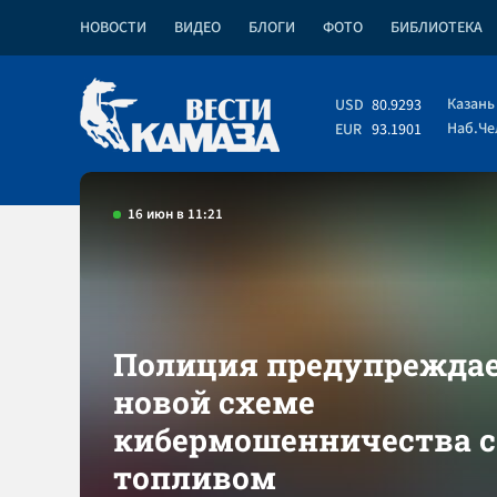
НОВОСТИ
ВИДЕО
БЛОГИ
ФОТО
БИБЛИОТЕКА
Казань
USD
80.9293
Наб.Ч
EUR
93.1901
16 июн в 11:21
Полиция предупреждае
новой схеме
кибермошенничества с
топливом