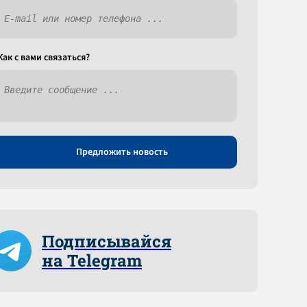
Как c вами связаться?
Предложить новость
Подписывайся
на Telegram