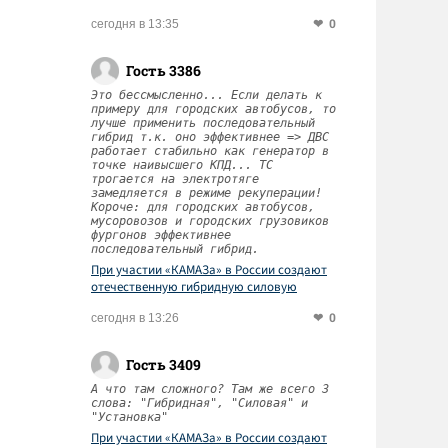
0
сегодня в 13:35
Гость 3386
Это бессмысленно... Если делать к
примеру для городских автобусов, то
лучше применить последовательный
гибрид т.к. оно эффективнее => ДВС
работает стабильно как генератор в
точке наивысшего КПД... ТС
трогается на электротяге
замедляется в режиме рекуперации!
Короче: для городских автобусов,
мусоровозов и городских грузовиков
фургонов эффективнее
последовательный гибрид.
При участии «КАМАЗа» в России создают
отечественную гибридную силовую
установку
0
сегодня в 13:26
Гость 3409
А что там сложного? Там же всего 3
слова: "Гибридная", "Силовая" и
"Установка"
При участии «КАМАЗа» в России создают