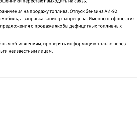
ошенники перестают выходить на связь.
раничения на продажу топлива. Отпуск бензина АИ-92
омобиль, а заправка канистр запрещена. Именно на фоне этих
 предложения о продаже якобы дефицитных топливных
бным объявлениям, проверять информацию только через
ьги неизвестным лицам.