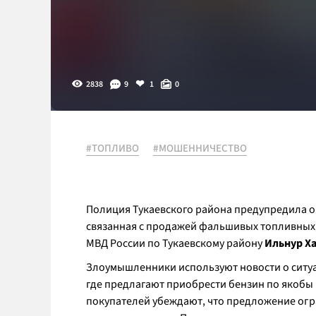
2838
9
1
0
#ТОПЛИВО
#МОШЕННИЧЕСТВО
Полиция Тукаевского района предупредила о 
связанная с продажей фальшивых топливных 
МВД России по Тукаевскому району
Ильнур Х
Злоумышленники используют новости о ситуа
где предлагают приобрести бензин по якобы 
покупателей убеждают, что предложение огр