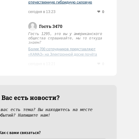
отечественную гибридную силовую
установку
0
сегодня в 13:23
Гость 3470
Гость 1295, это вы у американского
общества спрашивайте, мы то откуда
знаем?
Более 700 сотрудников представляют
«КАМАЗ» на Электронной доске почёта
Татарстана
0
сегодня в 13:21
 Вас есть новости?
 вас есть тема? Вы находитесь на месте
обытий? Напишите нам!
Как c вами связаться?