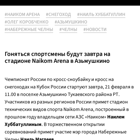
#НАИКОМ АРЕНА
#СНЕГОХОД
#НАИЛЬ ХУББАТУЛЛИН
#ОЛЕГ КОРОБЧЕНКО
#АЗЬМУШКИНО
#НАБЕРЕЖНЫЕ ЧЕЛНЫ
#ЧЕЛНЫ
#НОВОСТИ
Гоняться спортсмены будут завтра на
стадионе Naikom Arena в Азьмушкино
Чемпионат России по кросс-сноубайку и кросс на
снегоходах на Кубок России стартуют завтра, 21 февраля в
11.00 в поселке Азьмушкино Тукаевского района РТ.
Участников из разных регионов России примет стадион
технических видов спорта Naikom Arena, построенный в
прошлом году владельцем сети АЗС «Наиком»
Наилем
Хуббатуллиным
. В торжественном открытии
соревнований примет участие мэр города Набережные
Челны
Наиль Магдеев
.