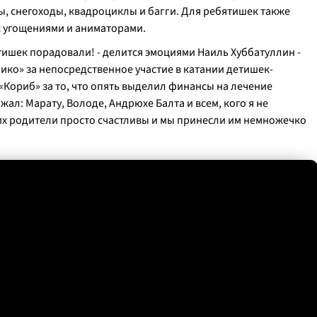
ы, снегоходы, квадроциклы и багги. Для ребятишек также
 угощениями и аниматорами.
тишек порадовали!
- делится эмоциями Наиль Хуббатуллин -
ико» за непосредственное участие в катании детишек-
Кориб» за то, что опять выделил финансы на лечение
жал: Марату, Володе, Андрюхе Балта и всем, кого я не
 их родители просто счастливы и мы принесли им немножечко