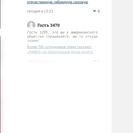
отечественную гибридную силовую
установку
0
сегодня в 13:23
Гость 3470
Гость 1295, это вы у американского
общества спрашивайте, мы то откуда
знаем?
Более 700 сотрудников представляют
«КАМАЗ» на Электронной доске почёта
Татарстана
0
сегодня в 13:21