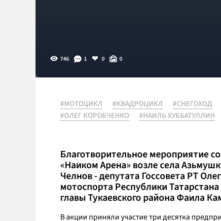
746
1
0
0
#МОТОЦИКЛ
#КВАДРОЦИКЛ
#СНЕГОХОД
#ОЛЕГ КОРОБЧЕНКО
#НАИЛЬ ХУББАТУЛЛИН
Благотворительное мероприятие сос
«Наиком Арена» возле села Азьмуш
Челнов - депутата Госсовета РТ Ол
мотоспорта Республики Татарстана
главы Тукаевского района Фаила Ка
В акции приняли участие три десятка предп