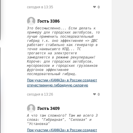
0
сегодня в 13:35
Гость 3386
Это бессмысленно... Если делать к
примеру для городских автобусов, то
лучше применить последовательный
гибрид т.к. оно эффективнее => ДВС
работает стабильно как генератор в
точке наивысшего КПД... ТС
трогается на электротяге
замедляется в режиме рекуперации!
Короче: для городских автобусов,
мусоровозов и городских грузовиков
фургонов эффективнее
последовательный гибрид.
При участии «КАМАЗа» в России создают
отечественную гибридную силовую
установку
0
сегодня в 13:26
Гость 3409
А что там сложного? Там же всего 3
слова: "Гибридная", "Силовая" и
"Установка"
При участии «КАМАЗа» в России создают