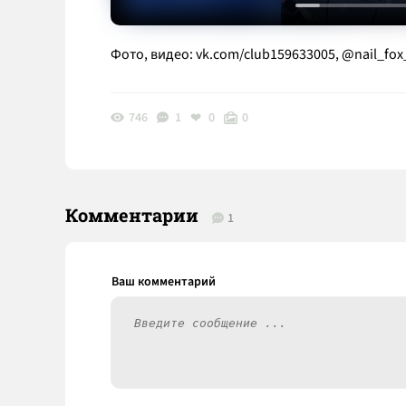
Фото, видео: vk.com/club159633005, @nail_fox
746
1
0
0
Комментарии
1