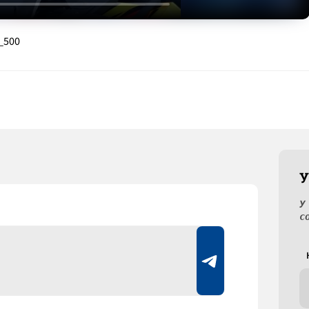
_500
У
У
с