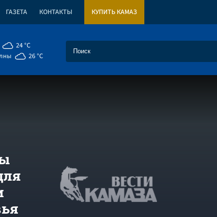
ГАЗЕТА
КОНТАКТЫ
КУПИТЬ КАМАЗ
24 °C
елны
26 °C
ны
для
и
вья