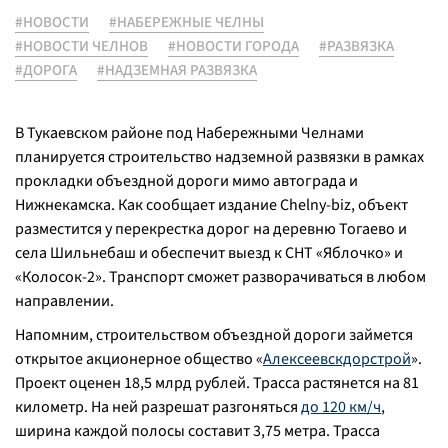
#НОВОСТИ
#НАБЕРЕЖНЫЕ ЧЕЛНЫ
#НОВОСТИ ЧЕЛНОВ
#НОВОСТИ ГОРОДА
#РАЗВЯЗКА
#ДОРОГА
#НАДЗЕМНАЯ РАЗВЯЗКА
В Тукаевском районе под Набережными Челнами
планируется строительство надземной развязки в рамках
прокладки объездной дороги мимо автограда и
Нижнекамска. Как сообщает издание Chelny-biz, объект
разместится у перекрестка дорог на деревню Тогаево и
села Шильнебаш и обеспечит выезд к СНТ «Яблочко» и
«Колосок-2». Транспорт сможет разворачиваться в любом
направлении.
Напомним, строительством объездной дороги займется
открытое акционерное общество «
Алексеевскдорстрой
».
Проект оценен 18,5 млрд рублей. Трасса растянется на 81
километр. На ней разрешат разгоняться
до 120 км/ч
,
ширина каждой полосы составит 3,75 метра. Трасса