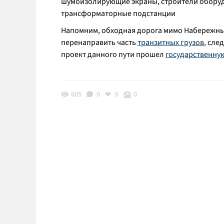
шумоизолирующие экраны, строители оборудую
трансформаторные подстанции
Напомним, обходная дорога мимо Набережных
перенаправить часть
транзитных грузов
, сле
проект данного пути прошел
государственную
605
0
0
0