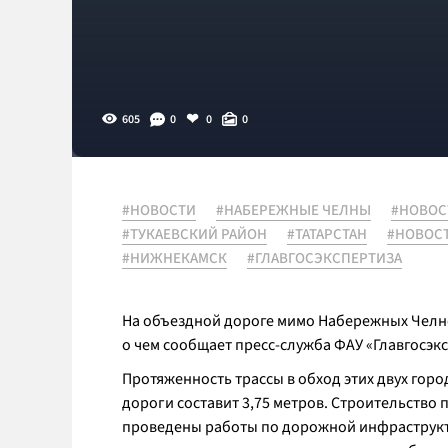
605
0
0
0
#НОВОСТИ
#НАБЕРЕЖНЫЕ ЧЕЛНЫ
#НОВОС
#ТУКАЕВСКИЙ РАЙОН
#ТАТАРСТАН
#НОВОС
#НИЖНЕКАМСК
#ГЛАВГОСЭКСПЕРТИЗА
На объездной дороге мимо Набережных Челнов
о чем сообщает пресс-служба ФАУ «Главгосэкс
Протяженность трассы в обход этих двух горо
дороги составит 3,75 метров. Строительство 
проведены работы по дорожной инфраструкту