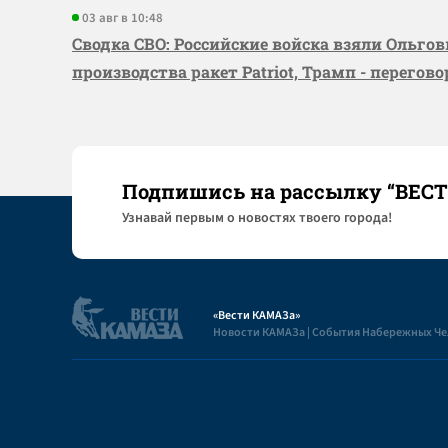
03 авг в 10:48
Сводка СВО: Российские войска взяли Ольго
производства ракет Patriot, Трамп - перегов
Подпишись на рассылку “ВЕС
Узнaвай первым о новостях твоего города!
«Вести КАМАЗа»
Новости КАМАЗа | События Набережных Ч
Полезная информация