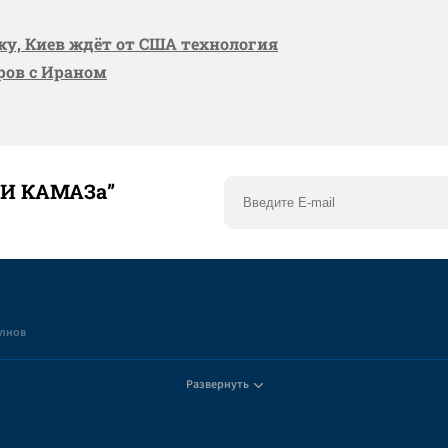
вку, Киев ждёт от США технология
оров с Ираном
ТИ КАМАЗа”
елнов
Развернуть