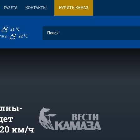
ГАЗЕТА
КОНТАКТЫ
КУПИТЬ КАМАЗ
21 °C
елны
22 °C
елны-
дет
120 км/ч