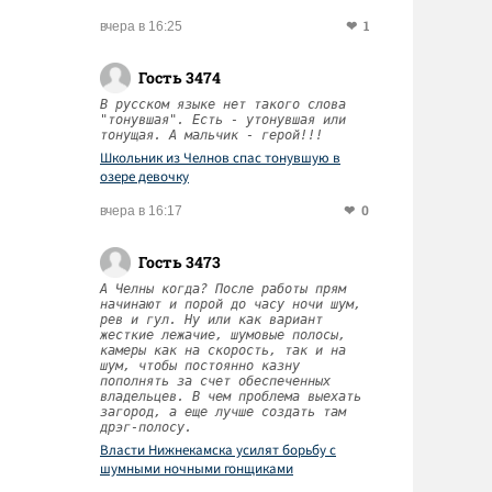
1
вчера в 16:25
Гость 3474
В русском языке нет такого слова
"тонувшая". Есть - утонувшая или
тонущая. А мальчик - герой!!!
Школьник из Челнов спас тонувшую в
озере девочку
0
вчера в 16:17
Гость 3473
А Челны когда? После работы прям
начинают и порой до часу ночи шум,
рев и гул. Ну или как вариант
жесткие лежачие, шумовые полосы,
камеры как на скорость, так и на
шум, чтобы постоянно казну
пополнять за счет обеспеченных
владельцев. В чем проблема выехать
загород, а еще лучше создать там
дрэг-полосу.
Власти Нижнекамска усилят борьбу с
шумными ночными гонщиками