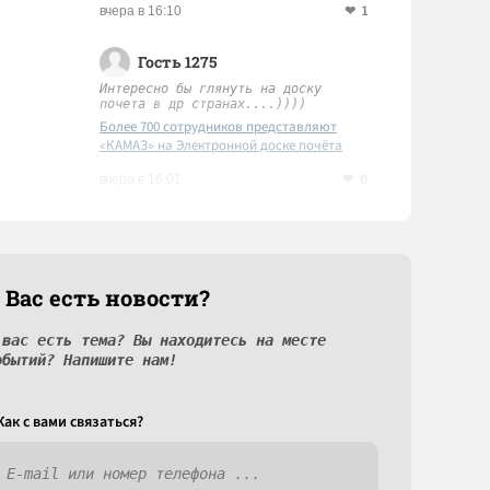
1
вчера в 16:10
Гость 1275
Интересно бы глянуть на доску
почета в др странах....))))
Более 700 сотрудников представляют
«КАМАЗ» на Электронной доске почёта
Татарстана
0
вчера в 16:01
 Вас есть новости?
 вас есть тема? Вы находитесь на месте
обытий? Напишите нам!
Как c вами связаться?