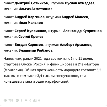
пилот
Дмитрий Сотников
, штурман
Руслан Ахмадеев
,
механик
Ильгиз Ахметзянов
пилот
Андрей Каргинов
, штурман
Андрей Мокеев
,
механик
Иван Мальков
пилот
Сергей Куприянов
, штурман
Александр Куприянов
,
механик
Сергей Кренев
пилот
Богдан Каримов
, штурман
Альберт Арсланов
,
механик
Владимир Рыбаков
.
Напомним, ралли 2021 года состоится с 1 по 11 июля,
стартовав Омске (Россия) и финишировав в Улан-Баторе
(Монголия). Общая протяженность маршрута составит 5,5
тыс. км, в том числе 3,4 тыс. км спецучастков, три
кольцевых этапа и один марафонский.
751
1
0
0