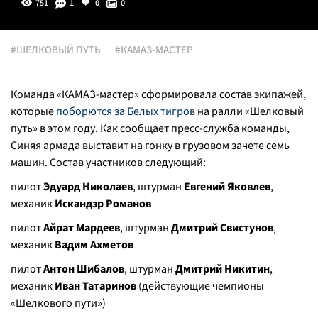
751
1
0
0
#ШЕЛКОВЫЙ ПУТЬ
#КАМАЗ-МАСТЕР
Команда «КАМАЗ-мастер» сформировала состав экипажей,
которые
поборются за Белых тигров
на ралли «Шелковый
путь» в этом году. Как сообщает пресс-служба команды,
Синяя армада выставит на гонку в грузовом зачете семь
машин. Состав участников следующий:
пилот
Эдуард Николаев
, штурман
Евгений Яковлев
,
механик
Искандэр Романов
пилот
Айрат Мардеев
, штурман
Дмитрий Свистунов
,
механик
Вадим Ахметов
пилот
Антон Шибалов
, штурман
Дмитрий Никитин
,
механик
Иван Татаринов
(действующие чемпионы
«Шелкового пути»)