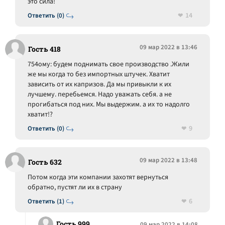
это сила!
14
Ответить (0)
09 мар 2022 в 13:46
Гость 418
754ому: будем поднимать свое производство .Жили
же мы когда то без импортных штучек. Хватит
зависить от их капризов. Да мы привыкли к их
лучшему. перебьемся. Надо уважать себя. а не
прогибаться под них. Мы выдержим. а их то надолго
хватит!?
9
Ответить (0)
09 мар 2022 в 13:48
Гость 632
Потом когда эти компании захотят вернуться
обратно, пустят ли их в страну
6
Ответить (1)
Гость 999
09 мар 2022 в 14:08