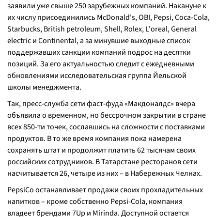
заявили уже свыше 250 зарубежных компаний. Накануне к
их числу присоединились McDonald's, OBI, Pepsi, Coca-Cola,
Starbucks, British petroleum, Shell, Rolex, L'oreal, General
electric и Continental, а за минувшие выходные список
поддержавших санкции компаний подрос на десятки
позиций. За его актуальностью следит с ежедневными
обновлениями исследовательская группа Йельской
школы менеджмента.
Так, пресс-служба сети фаст-фуда «Макдоналдс» вчера
объявила о временном, но бессрочном закрытии в стране
всех 850-ти точек, сославшись на сложности с поставками
продуктов. В то же время компания пока намерена
сохранять штат и продолжит платить 62 тысячам своих
российских сотрудников. В Татарстане ресторанов сети
насчитывается 26, четыре из них – в Набережных Челнах.
PepsiCo останавливает продажи своих прохладительных
напитков – кроме собственно Pepsi-Cola, компания
владеет брендами 7Up и Mirinda. Доступной остается