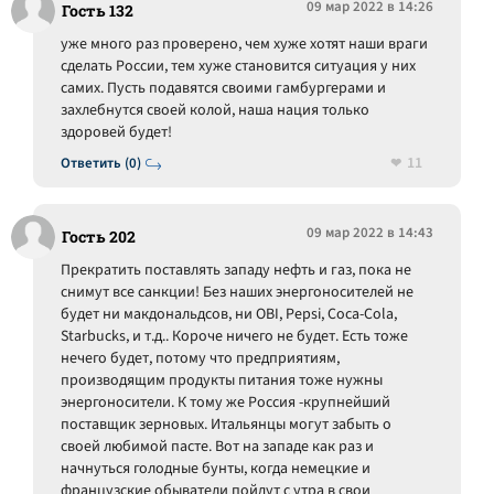
09 мар 2022 в 14:26
Гость 132
уже много раз проверено, чем хуже хотят наши враги
сделать России, тем хуже становится ситуация у них
самих. Пусть подавятся своими гамбургерами и
захлебнутся своей колой, наша нация только
здоровей будет!
11
Ответить (0)
09 мар 2022 в 14:43
Гость 202
Прекратить поставлять западу нефть и газ, пока не
снимут все санкции! Без наших энергоносителей не
будет ни макдональдсов, ни OBI, Pepsi, Coca-Cola,
Starbucks, и т.д.. Короче ничего не будет. Есть тоже
нечего будет, потому что предприятиям,
производящим продукты питания тоже нужны
энергоносители. К тому же Россия -крупнейший
поставщик зерновых. Итальянцы могут забыть о
своей любимой пасте. Вот на западе как раз и
начнуться голодные бунты, когда немецкие и
французские обыватели пойдут с утра в свои