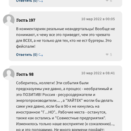
6
Ответить (0)
10 мар 2022 в 00:05
Гость 197
В комментариях реальные неандертальцы! Вообще не
понимают, к чему все это приведет, чем это чревато
для ВСЕХ, а не только для тех, кто не ест бургеры. Это
фейспалм!
5
Ответить (0)
10 мар 2022 в 08:41
Гость 98
Соберитесь, коллеги! Эти события были
предсказуемы уже давно, а процесс - необратимый и
это ПОЗИТИВ! Россия - ресурсодержатели и
энергопроизводители.... , а "ХАЙТЕК" могли бы делать
сами уже давно, если бы в 90-х не кинулись на
иностранное "Г....НО"... Рабочие места - останутся,
также как остались и "Совместные предприятия".
Изменилось только наше восприятие (к сожалению)...,
но и это поправимо. Не много времени пройдёт: