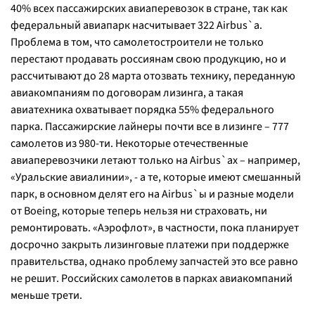
40% всех пассажирских авиаперевозок в стране, так как
федеральный авиапарк насчитывает 322 Airbus`а.
Проблема в том, что самолетостроители не только
перестают продавать россиянам свою продукцию, но и
рассчитывают до 28 марта отозвать технику, переданную
авиакомпаниям по договорам лизинга, а такая
авиатехника охватывает порядка 55% федерального
парка. Пассажирские лайнеры почти все в лизинге – 777
самолетов из 980-ти. Некоторые отечественные
авиаперевозчики летают только на Airbus`ах – например,
«Уральские авиалинии», - а те, которые имеют смешанный
парк, в основном делят его на Airbus`ы и разные модели
от Boeing, которые теперь нельзя ни страховать, ни
ремонтировать. «Аэрофлот», в частности, пока планирует
досрочно закрыть лизинговые платежи при поддержке
правительства, однако проблему запчастей это все равно
не решит. Российских самолетов в парках авиакомпаний
меньше трети.