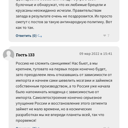
булочные и обнаружат, что их любимые брецели и
круасаны неожиданно исчезли. Правительствам
запада в результате очень не поздоровится. Их просто
сметут с постов за такую антинародную политику. Вот
как то так.
7
Ответить (0)
09 мар 2022 в 15:41
Гость 133
Россию не сломить санкциями! Нас бьют, а мы
крепнем, туговато на первых порах конечно будет,
зато преодолеем лень отказавшись от зависимости от
импорта и начнем сами шевелить мозгами и займемся
собственным производством, а то Россия уже начала
было напоминать младенца с зависимостью от
импорта. Самолетостроение конечно серьезное
упущение России и восстановление этого сегмента
займет не мало времени, но в космических
разработках мы же впереди планеты всей, так что
прорвемся!