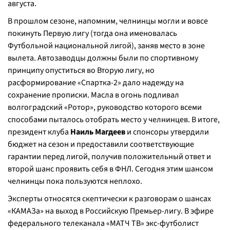
августа.
В прошлом сезоне, напомним, челнинцы могли и вовсе
покинуть Первую лигу (тогда она именовалась
Футбольной национальной лигой), заняв место в зоне
вылета. Автозаводцы должны были по спортивному
принципу опуститься во Вторую лигу, но
расформирование «Спартка-2» дало надежду на
сохранение прописки. Масла в огонь подливал
волгоградский «Ротор», руководство которого всеми
способами пыталось отобрать место у челнинцев. В итоге,
президент клуба
Наиль Магдеев
и спонсоры утвердили
бюджет на сезон и предоставили соответствующие
гарантии перед лигой, получив положительный ответ и
второй шанс проявить себя в ФНЛ. Сегодня этим шансом
челнинцы пока пользуются неплохо.
Эксперты относятся скептически к разговорам о шансах
«КАМАЗа» на выход в Российскую Премьер-лигу. В эфире
федерального телеканала «МАТЧ ТВ» экс-футболист