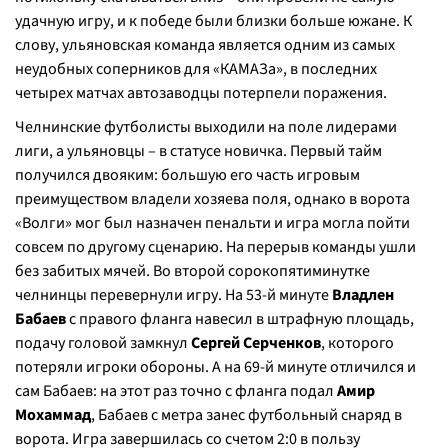
удачную игру, и к победе были близки больше южане. К
слову, ульяновская команда является одним из самых
неудобных соперников для «КАМАЗа», в последних
четырех матчах автозаводцы потерпели поражения.
Челнинские футболисты выходили на поле лидерами
лиги, а ульяновцы – в статусе новичка. Первый тайм
получился двояким: большую его часть игровым
преимуществом владели хозяева поля, однако в ворота
«Волги» мог был назначен пенальти и игра могла пойти
совсем по другому сценарию. На перерыв команды ушли
без забитых мячей. Во второй сорокопятиминутке
челнинцы перевернули игру. На 53-й минуте
Владлен
Бабаев
с правого фланга навесил в штрафную площадь,
подачу головой замкнул
Сергей Серченков
, которого
потеряли игроки обороны. А на 69-й минуте отличился и
сам Бабаев: на этот раз точно с фланга подал
Амир
Мохаммад
, Бабаев с метра занес футбольный снаряд в
ворота. Игра завершилась со счетом 2:0 в пользу