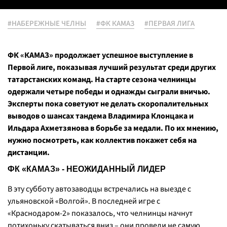
#НАБЕРЕЖНЫЕ ЧЕЛНЫ
#ФК КАМАЗ
#ПЕРВАЯ ЛИГА
ФК «КАМАЗ» продолжает успешное выступление в
Первой лиге, показывая лучший результат среди других
татарстанских команд. На старте сезона челнинцы
одержали четыре победы и однажды сыграли вничью.
Эксперты пока советуют не делать скоропалительных
выводов о шансах тандема Владимира Клонцака и
Ильдара Ахметзянова в борьбе за медали. По их мнению,
нужно посмотреть, как коллектив покажет себя на
дистанции.
ФК «КАМАЗ» - НЕОЖИДАННЫЙ ЛИДЕР
В эту субботу автозаводцы встречались на выезде с
ульяновской «Волгой». В последней игре с
«Краснодаром-2» показалось, что челнинцы начнут
потихоньку скатываться вниз – они провели не самую