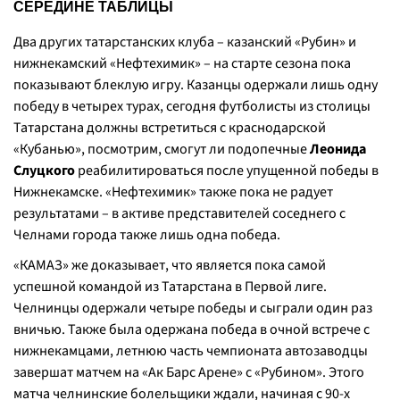
СЕРЕДИНЕ ТАБЛИЦЫ
Два других татарстанских клуба – казанский «Рубин» и
нижнекамский «Нефтехимик» – на старте сезона пока
показывают блеклую игру. Казанцы одержали лишь одну
победу в четырех турах, сегодня футболисты из столицы
Татарстана должны встретиться с краснодарской
«Кубанью», посмотрим, смогут ли подопечные
Леонида
Слуцкого
реабилитироваться после упущенной победы в
Нижнекамске. «Нефтехимик» также пока не радует
результатами – в активе представителей соседнего с
Челнами города также лишь одна победа.
«КАМАЗ» же доказывает, что является пока самой
успешной командой из Татарстана в Первой лиге.
Челнинцы одержали четыре победы и сыграли один раз
вничью. Также была одержана победа в очной встрече с
нижнекамцами, летнюю часть чемпионата автозаводцы
завершат матчем на «Ак Барс Арене» с «Рубином». Этого
матча челнинские болельщики ждали, начиная с 90-х