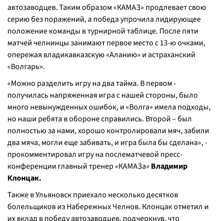
автозаводцев. Таким образом «КАМАЗ» продлевает свою
серию без поражений, а победа упрочила лидирующее
положение команды в турнирной таблице. После пяти
матчей челнинцы занимают первое место с 13-ю очками,
опережая владикавказскую «Аланию» и астраханский
«Волгарь».
«Можно разделить игру на два тайма. В первом -
получилась напряженная игра с нашей стороны, было
много невынужденных ошибок, и «Волга» имела подходы,
но наши ребята в обороне справились. Второй – был
полностью за нами, хорошо контролировали мяч, забили
два мяча, могли еще забивать, и игра была бы сделана», -
прокомментировал игру на послематчевой пресс-
конференции главный тренер «КАМАЗа»
Владимир
Клонцак.
Также в Ульяновск приехало несколько десятков
болельщиков из Набережных Челнов. Клонцак отметил и
их вклад в победу автозаводцев, подчеркнув, что