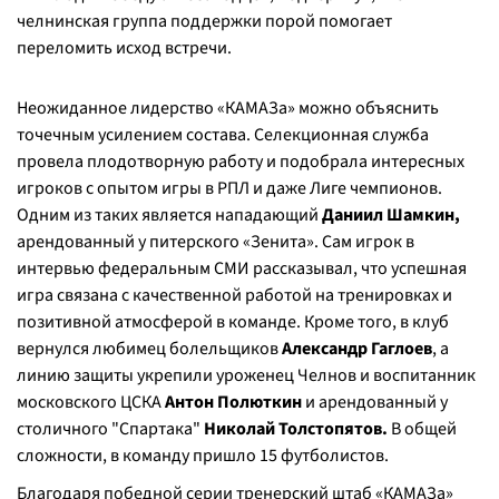
челнинская группа поддержки порой помогает
переломить исход встречи.
Неожиданное лидерство «КАМАЗа» можно объяснить
точечным усилением состава. Селекционная служба
провела плодотворную работу и подобрала интересных
игроков с опытом игры в РПЛ и даже Лиге чемпионов.
Одним из таких является нападающий
Даниил Шамкин,
арендованный у питерского «Зенита». Сам игрок в
интервью федеральным СМИ рассказывал, что успешная
игра связана с качественной работой на тренировках и
позитивной атмосферой в команде. Кроме того, в клуб
вернулся любимец болельщиков
Александр Гаглоев
, а
линию защиты укрепили уроженец Челнов и воспитанник
московского ЦСКА
Антон Полюткин
и арендованный у
столичного "Спартака"
Николай
Толстопятов.
В общей
сложности, в команду пришло 15 футболистов.
Благодаря победной серии тренерский штаб «КАМАЗа»