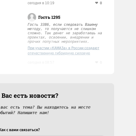
0
сегодня в 10:19
Гость 1295
Гость 3386, если следовать Вашему
методу, то получается не слишком
сложно. Так денег не заработаешь на
проектах, освоении, внедрении и
прочих попутных мероприятиях.
При участии «КАМАЗа» в России создают
отечественную гибридную силовую
установку
0
сегодня в 08:57
 Вас есть новости?
 вас есть тема? Вы находитесь на месте
обытий? Напишите нам!
Как c вами связаться?