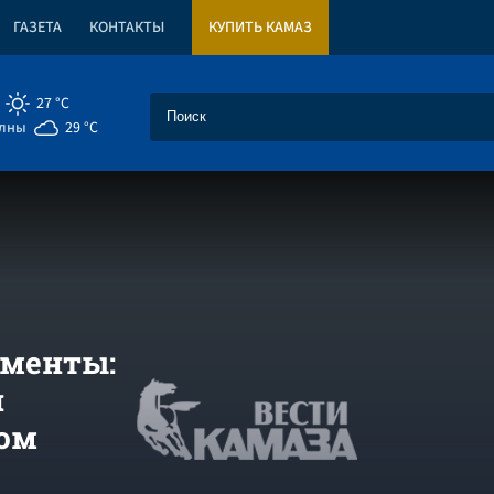
ГАЗЕТА
КОНТАКТЫ
КУПИТЬ КАМАЗ
27 °C
елны
29 °C
ументы:
л
ом