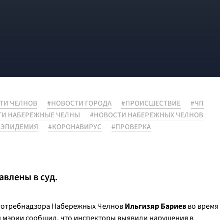
ТИ ЧЕЛНОВ
#НОВОСТИ ГОРОДА
#ПРОИСШЕСТВИЕ
#ЧП
ТИ НАБЕРЕЖНЫЕ ЧЕЛНЫ
#НОВОСТИ НАБЕРЕЖНЫХ ЧЕЛНОВ
#ЭПИДЕМИЯ
#КОРОНАВИРУС
#ПРОВЕРКА
влены в суд.
спотребнадзора Набережных Челнов
Ильгизяр Бариев
во время
 мэрии сообщил, что инспекторы выявили нарушения в