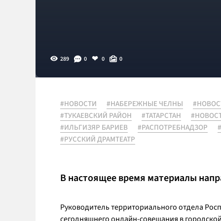
289
0
0
0
#НОВОСТИ
#НАБЕРЕЖНЫЕ ЧЕЛНЫ
#НОВОС
#ТУКАЕВСКИЙ РАЙОН
#ТАТАРСТАН
#НОВОС
#ИЛЬГИЗЯР БАРИЕВ
#РАСПОТРЕБНАДЗОР
#РУССКИЙ ДРАМТЕАТР
В настоящее время материалы напра
Руководитель территориального отдела Ро
сегодняшнего онлайн-совещания в городской