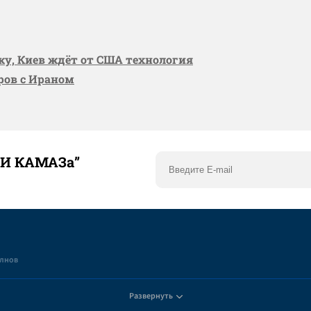
вку, Киев ждёт от США технология
оров с Ираном
ТИ КАМАЗа”
елнов
Развернуть