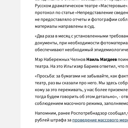
Русском драматическом театре «Мастеровые»
протокол по статье «Непредставление сведен
не предоставляло отчеты и фотографии собл
материалы направлены в суд.
«
Два раза в месяц с установленными требов
документы, при необходимости фотоматериал
обеспечивают необходимый эпидемиологич
Мэр Набережных Челнов
Наиль Магдеев
поин
театра. На это Ильгизяр Бариев ответил, что
«
Просьба: за бумагами не забывайте, как факт
театр, раз вы сказали про него. Мы здесь соб
кому за это переживать, у нас более приземле
тогда будем говорить об этом детально
», - о
соблюдением масочного режима, заполняемос
Напомним, ранее Роспотребнадзор сообщал,ч
рублей штрафа за
проведение массового мер