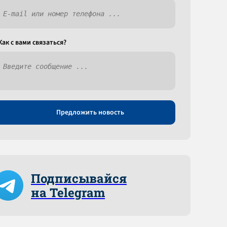
Как c вами связаться?
Предложить новость
Подписывайся
на Telegram