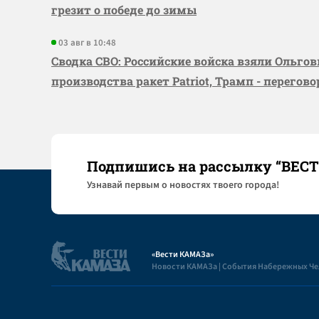
грезит о победе до зимы
03 авг в 10:48
Сводка СВО: Российские войска взяли Ольго
производства ракет Patriot, Трамп - перегов
Подпишись на рассылку “ВЕС
Узнaвай первым о новостях твоего города!
«Вести КАМАЗа»
Новости КАМАЗа | События Набережных Ч