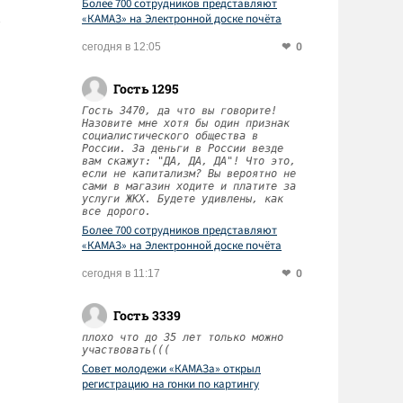
Более 700 сотрудников представляют
«КАМАЗ» на Электронной доске почёта
Татарстана
0
сегодня в 12:05
Гость 1295
Гость 3470, да что вы говорите!
Назовите мне хотя бы один признак
социалистического общества в
России. За деньги в России везде
вам скажут: "ДА, ДА, ДА"! Что это,
если не капитализм? Вы вероятно не
сами в магазин ходите и платите за
услуги ЖКХ. Будете удивлены, как
все дорого.
Более 700 сотрудников представляют
«КАМАЗ» на Электронной доске почёта
Татарстана
0
сегодня в 11:17
Гость 3339
плохо что до 35 лет только можно
участвовать(((
Совет молодежи «КАМАЗа» открыл
регистрацию на гонки по картингу