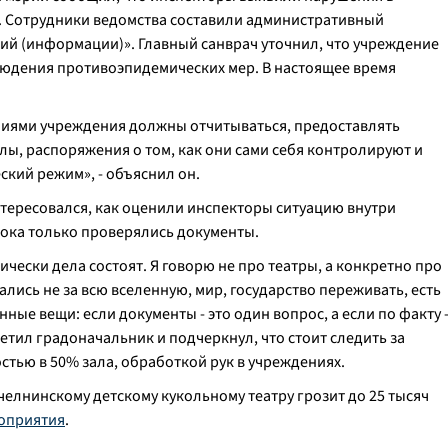
. Сотрудники ведомства составили административный
ий (информации)». Главный санврач уточнил, что учреждение
юдения противоэпидемических мер. В настоящее время
аниями учреждения должны отчитываться, предоставлять
ы, распоряжения о том, как они сами себя контролируют и
еский режим
», - объяснил он.
тересовался, как оценили инспекторы ситуацию внутри
 пока только проверялись документы.
ически дела состоят. Я говорю не про театры, а конкретно про
рались не за всю вселенную, мир, государство переживать, есть
нные вещи: если документы - это один вопрос, а если по факту 
тветил градоначальник и подчеркнул, что стоит следить за
тью в 50% зала, обработкой рук в учреждениях.
елнинскому детскому кукольному театру грозит до 25 тысяч
оприятия
.