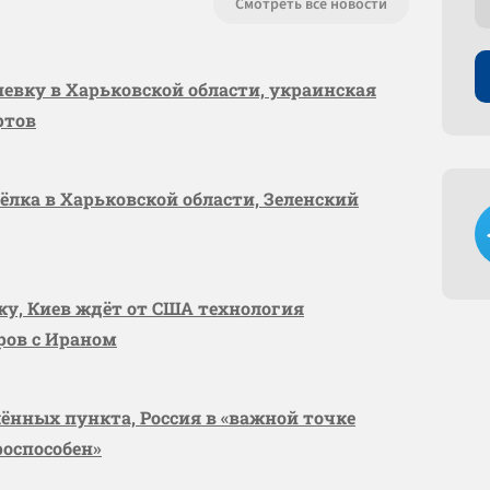
Смотреть все новости
шевку в Харьковской области, украинская
ртов
сёлка в Харьковской области, Зеленский
вку, Киев ждёт от США технология
оров с Ираном
лённых пункта, Россия в «важной точке
роспособен»