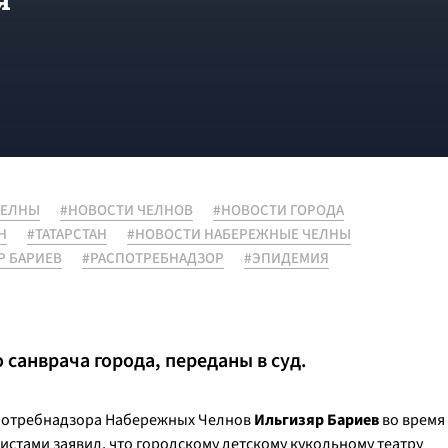
ЧЕЛНЫ
#НОВОСТИ ЧЕЛНОВ
#НОВОСТИ ГОРОДА
Н
#ТАТАРСТАН
#НОВОСТИ НАБЕРЕЖНЫЕ ЧЕЛНЫ
Р БАРИЕВ
#РАСПОТРЕБНАДЗОР
#ЭПИДЕМИЯ
 санврача города, переданы в суд.
спотребнадзора Набережных Челнов
Ильгизяр Бариев
во время
стами заявил, что городскому детскому кукольному театру