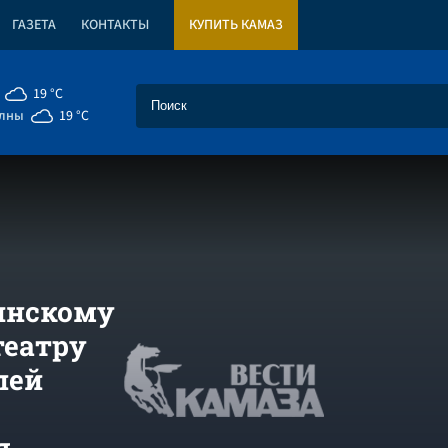
ГАЗЕТА
КОНТАКТЫ
КУПИТЬ КАМАЗ
19 °C
елны
19 °C
инскому
театру
лей
ия