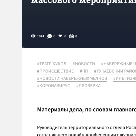
1041
0
0
0
#ТЕАТР КУКОЛ
#НОВОСТИ
#НАБЕРЕЖНЫЕ 
#ПРОИСШЕСТВИЕ
#ЧП
#ТУКАЕВСКИЙ РАЙО
#НОВОСТИ НАБЕРЕЖНЫХ ЧЕЛНОВ
#ИЛЬГИЗЯ
#КОРОНАВИРУС
#ПРОВЕРКА
Материалы дела, по словам главного
Руководитель территориального отдела Ро
сегодняшнего онлайн-конференции с журнали