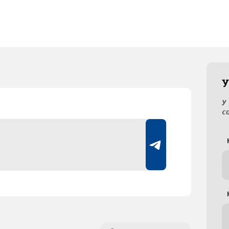
У
У
с