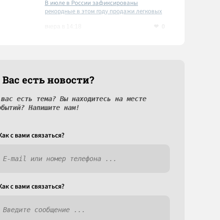
В июле в России зафиксированы
рекордные в этом году продажи легковых
автомобилей
0
вчера в 14:18
 Вас есть новости?
 вас есть тема? Вы находитесь на месте
обытий? Напишите нам!
Как c вами связаться?
Как c вами связаться?