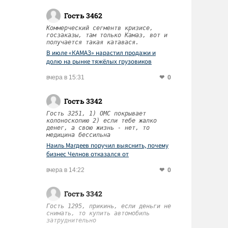
Гость 3462
Коммерческий сегментв кризисе,
госзаказы, там только Камаз, вот и
получается такая катавася.
В июле «КАМАЗ» нарастил продажи и
долю на рынке тяжёлых грузовиков
0
вчера в 15:31
Гость 3342
Гость 3251, 1) ОМС покрывает
колоноскопию 2) если тебе жалко
денег, а свою жизнь - нет, то
медицина бессильна
Наиль Магдеев поручил выяснить, почему
бизнес Челнов отказался от
диспансеризации работников
0
вчера в 14:22
Гость 3342
Гость 1295, прикинь, если деньги не
снимать, то купить автомобиль
затруднительно