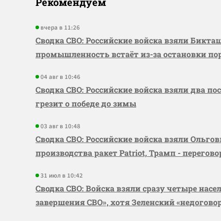
Рекомендуем
вчера в 11:26
Сводка СВО: Российские войска взяли Бикта
промышленность встаёт из-за остановки по
04 авг в 10:46
Сводка СВО: Российские войска взяли два по
грезит о победе до зимы
03 авг в 10:48
Сводка СВО: Российские войска взяли Ольго
производства ракет Patriot, Трамп - перегов
31 июл в 10:42
Сводка СВО: Войска взяли сразу четыре насе
завершения СВО», хотя Зеленский «недогово