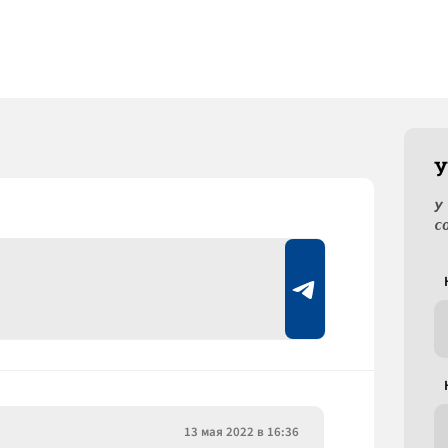
У
У
с
13 мая 2022 в 16:36