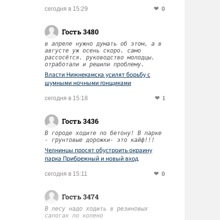
0
сегодня в 15:29
Гость 3480
в апреле нужно думать об этом, а в
августе уж осень скоро. само
рассосётся. руководство молодцы.
отработали и решили проблему.
Власти Нижнекамска усилят борьбу с
шумными ночными гонщиками
1
сегодня в 15:18
Гость 3436
В городе ходите по бетону! В парке
- грунтовые дорожки- это кайф!!!
Челнинцы просят обустроить окраину
парка Прибрежный и новый вход
0
сегодня в 15:11
Гость 3474
В лесу надо ходить в резиновых
сапогах по колено