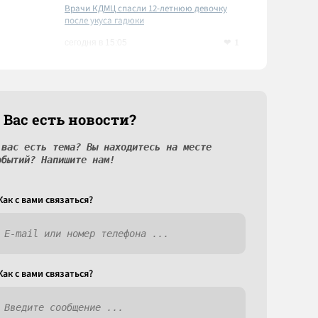
Врачи КДМЦ спасли 12-летнюю девочку
после укуса гадюки
1
сегодня в 15:05
 Вас есть новости?
 вас есть тема? Вы находитесь на месте
обытий? Напишите нам!
Как c вами связаться?
Как c вами связаться?