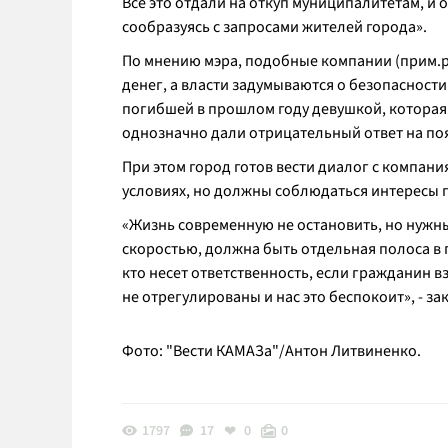
Все это отдали на откуп муниципалитетам, и
сообразуясь с запросами жителей города».
По мнению мэра, подобные компании (прим.р
денег, а власти задумываются о безопасности
погибшей в прошлом году девушкой, которая 
однозначно дали отрицательный ответ на поя
При этом город готов вести диалог с компан
условиях, но должны соблюдаться интересы г
«Жизнь современную не остановить, но нужны
скоростью, должна быть отдельная полоса в г
кто несет ответственность, если гражданин 
не отрегулированы и нас это беспокоит», - з
Фото: "Вести КАМАЗа"/Антон Литвиненко.
1797
17
0
0