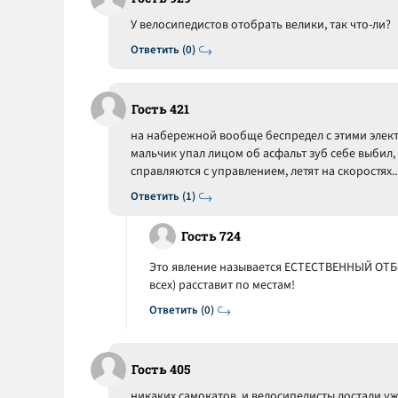
У велосипедистов отобрать велики, так что-ли?
Ответить (0)
Гость 421
на набережной вообще беспредел с этими электр
мальчик упал лицом об асфальт зуб себе выбил, 
справляются с управлением, летят на скоростях..
Ответить (1)
Гость 724
Это явление называется ЕСТЕСТВЕННЫЙ ОТБО
всех) расставит по местам!
Ответить (0)
Гость 405
никаких самокатов, и велосипедисты достали у