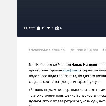
1797
17
0
0
#НАБЕРЕЖНЫЕ ЧЕЛНЫ
#НАИЛЬ МАГДЕЕВ
#
Мэр Набережных Челнов
Наиль Магдеев
вперв
прокомментировал
конфликт
с сервисом кик
подобного вида транспорта, но для его поя
создана соответствующая инфраструктура.
«Я своим внукам не разрешаю кататься на само
то это источник повышенной опасности», - ск
думают, что Магдеев ретроград - отнюдь, нет