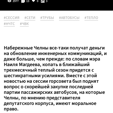
2977
13
0
3
#СЕССИЯ
#СЕТИ
#ТРУБЫ
#АВТОБУСЫ
#ТЕПЛО
#НЧТС
#ЧВК
Набережные Челны все-таки получат деньги
на обновление инженерных коммуникаций, и
даже больше, чем прежде: по словам мэра
Наиля Магдеева, копать в ближайший
трехмесячный теплый сезон придется с
шестикратными усилиями. Вместе с этой
новостью на сессии горсовета был поднят
вопрос о скорейшей закупке последней
партии пассажирских автобусов, на которые
Челны, по мнению представителя
депутатского корпуса, имеют моральное
право.