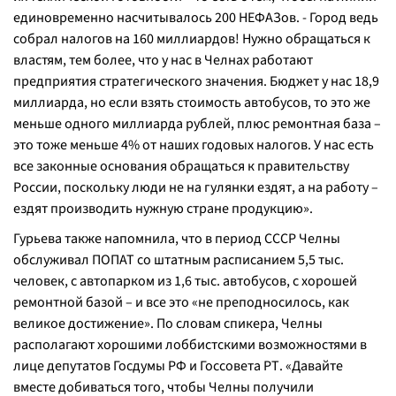
единовременно насчитывалось 200 НЕФАЗов. - Город ведь
собрал налогов на 160 миллиардов! Нужно обращаться к
властям, тем более, что у нас в Челнах работают
предприятия стратегического значения. Бюджет у нас 18,9
миллиарда, но если взять стоимость автобусов, то это же
меньше одного миллиарда рублей, плюс ремонтная база –
это тоже меньше 4% от наших годовых налогов. У нас есть
все законные основания обращаться к правительству
России, поскольку люди не на гулянки ездят, а на работу –
ездят производить нужную стране продукцию».
Гурьева также напомнила, что в период СССР Челны
обслуживал ПОПАТ со штатным расписанием 5,5 тыс.
человек, с автопарком из 1,6 тыс. автобусов, с хорошей
ремонтной базой – и все это «не преподносилось, как
великое достижение». По словам спикера, Челны
располагают хорошими лоббистскими возможностями в
лице депутатов Госдумы РФ и Госсовета РТ. «Давайте
вместе добиваться того, чтобы Челны получили