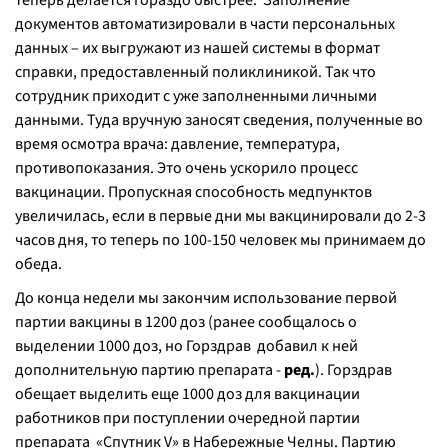
теперь делается гораздо быстрее. Заполнение
документов автоматизировали в части персональных
данных – их выгружают из нашей системы в формат
справки, предоставленный поликлиникой. Так что
сотрудник приходит с уже заполненными личными
данными. Туда вручную заносят сведения, полученные во
время осмотра врача: давление, температура,
противопоказания. Это очень ускорило процесс
вакцинации. Пропускная способность медпунктов
увеличилась, если в первые дни мы вакцинировали до 2-3
часов дня, то теперь по 100-150 человек мы принимаем до
обеда.
До конца недели мы закончим использование первой
партии вакцины в 1200 доз (
ранее сообщалось о
выделении 1000 доз, но Горздрав добавил к ней
дополнительную партию препарата -
ред.
). Горздрав
обещает выделить еще 1000 доз для вакцинации
работников при поступлении очередной партии
препарата «Спутник V» в Набережные Челны. Партию