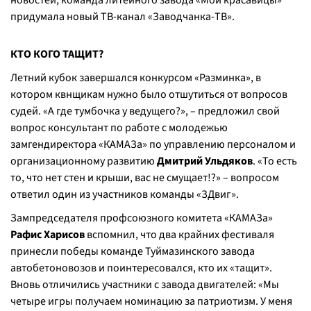
новостей, команда литейного завода «Мои красавицы»
придумала новый ТВ-канал «Заводчанка-ТВ».
КТО КОГО ТАЩИТ?
Летний кубок завершался конкурсом «Разминка», в
котором квнщикам нужно было отшутиться от вопросов
судей. «А где тумбочка у ведущего?», – предложил свой
вопрос консультант по работе с молодежью
замгендиректора «КАМАЗа» по управлению персоналом и
организационному развитию
Дмитрий Ульдяков
. «То есть
то, что нет стен и крыши, вас не смущает!?» – вопросом
ответил один из участников команды «ЗДвиг».
Зампредседателя профсоюзного комитета «КАМАЗа»
Рафис Харисов
вспомнил, что два крайних фестиваля
принесли победы команде Туймазинского завода
автобетоновозов и поинтересовался, кто их «тащит».
Вновь отличились участники с завода двигателей: «Мы
четыре игры получаем номинацию за патриотизм. У меня