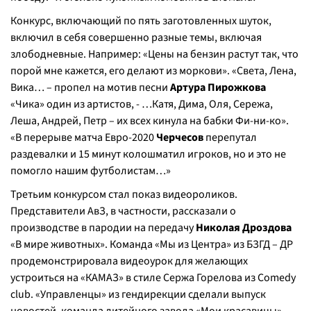
Конкурс, включающий по пять заготовленных шуток,
включил в себя совершенно разные темы, включая
злободневные. Например: «Цены на бензин растут так, что
порой мне кажется, его делают из моркови». «Света, Лена,
Вика… – пропел на мотив песни
Артура Пирожкова
«Чика» один из артистов, - …Катя, Дима, Оля, Сережа,
Леша, Андрей, Петр – их всех кинула на бабки Фи-ни-ко».
«В перерыве матча Евро-2020
Черчесов
перепутал
раздевалки и 15 минут колошматил игроков, но и это не
помогло нашим футболистам…»
Третьим конкурсом стал показ видеороликов.
Представители АвЗ, в частности, рассказали о
производстве в пародии на передачу
Николая Дроздова
«В мире животных». Команда «Мы из Центра» из БЗГД – ДР
продемонстрировала видеоурок для желающих
устроиться на «КАМАЗ» в стиле Сержа Горелова из Comedy
club. «Управленцы» из гендирекции сделали выпуск