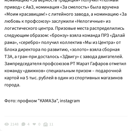
номинацию «За верность традиция» получил «Полный
привод» с АвЗ, номинация «За смелость» была вручена
«Моим красавицам!» с литейного завода, а номинацию «За
любовь к профсоюзу» заслужили «Нелогичные» из
логистического центра. Призовые места распределились
следующим образом: «бронзу» взяла команда ПРЗ «Далай
рама», «серебро» получил коллектив «Мы из Центра» от
Блока директора по развитию, «золото» взяла сборная
ТЗА, а гран-при досталось «ЗДвигу» с завода двигателей.
Зампредседателя профсоюзов РТ Марат Гафаров отметил
команду «движков» специальным призом – подарочной
картой на 5 тыс. рублей в один из спортивных магазинов
города.
Фото: профком "КАМАЗа", instagram
2148
4
0
11