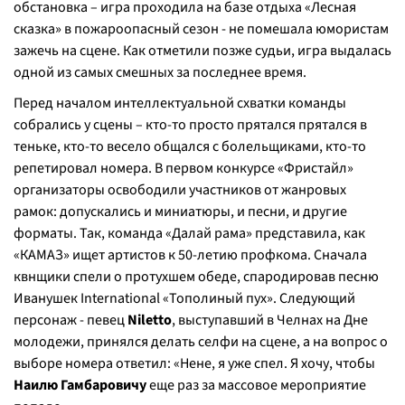
обстановка – игра проходила на базе отдыха «Лесная
сказка» в пожароопасный сезон - не помешала юмористам
зажечь на сцене. Как отметили позже судьи, игра выдалась
одной из самых смешных за последнее время.
Перед началом интеллектуальной схватки команды
собрались у сцены – кто-то просто прятался прятался в
теньке, кто-то весело общался с болельщиками, кто-то
репетировал номера. В первом конкурсе «Фристайл»
организаторы освободили участников от жанровых
рамок: допускались и миниатюры, и песни, и другие
форматы. Так, команда «Далай рама» представила, как
«КАМАЗ» ищет артистов к 50-летию профкома. Сначала
квнщики спели о протухшем обеде, спародировав песню
Иванушек International «Тополиный пух». Следующий
персонаж - певец
Niletto
, выступавший в Челнах на Дне
молодежи, принялся делать селфи на сцене, а на вопрос о
выборе номера ответил: «Нене, я уже спел. Я хочу, чтобы
Наилю Гамбаровичу
еще раз за массовое мероприятие