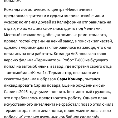
попало».
Команда логистического центра «Нелогичные»
предложила зрителям и судьям американский фильм
ужасов: компания друзей из Калифорнии отправилась на
отдых, но их машина сломалась где-то под Челнами.
Местный незнакомец, обещая помочь с ремонтом авто,
провел гостей страны на некий завод в поисках запчастей,
однако американцам так понравилось на заводе, что они
остались на нем работать. Команда АвЗ показала свою
версию фильма «Терминатор». Робот Т-800 из будущего
попал на автомобильный завод, где встретил своего отца
– автомобиль «Кама-1». Терминатор, по аналогии с
сюжетом фильма и образом
Сары Коннор,
пытался
ликвидировать Сарию повара, Еще не рожденный сын
Сарии в 2046 году сумеет пленить беспилотный грузовик,
что и требовалось предотвратить роботу. Однако план
искусственного интеллекта не сработал: повар отключила
терминатора нажатием кнопки, прокомментировав свою
победу: «Я столько кухонных комбайнов сломала!»