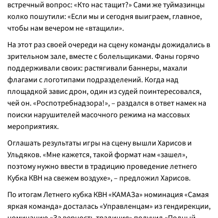
встречный вопрос: «Кто нас тащит?» Сами же туймазинцы
колко пошутили: «Если мы и сегодня выиграем, главное,
чтобы нам вечером не «втащили».
На этот раз своей очереди на сцену команды дожидались в
зрительном зале, вместе с болельщиками. Фаны горячо
поддерживали своих: растягивали баннеры, махали
флагами с логотипами подразделений. Когда над
площадкой завис дрон, один из судей поинтересовался,
чей он. «Роспотребнадзора!», – раздался в ответ намек на
поиски нарушителей масочного режима на массовых
мероприятиях.
Оглашать результаты игры на сцену вышли Харисов и
Ульдяков. «Мне кажется, такой формат нам «зашел»,
поэтому нужно ввести в традицию проведение летнего
Кубка КВН на свежем воздухе», – предложил Харисов.
По итогам Летнего кубка КВН «КАМАЗа» номинация «Самая
яркая команда» досталась «Управленцам» из гендирекции,