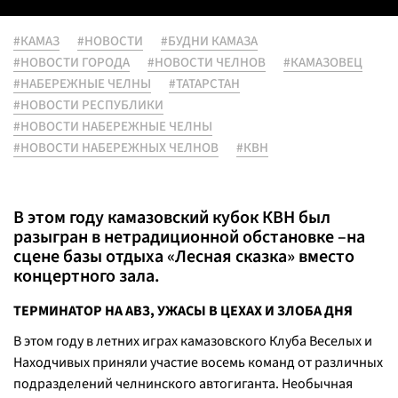
#КАМАЗ
#НОВОСТИ
#БУДНИ КАМАЗА
#НОВОСТИ ГОРОДА
#НОВОСТИ ЧЕЛНОВ
#КАМАЗОВЕЦ
#НАБЕРЕЖНЫЕ ЧЕЛНЫ
#ТАТАРСТАН
#НОВОСТИ РЕСПУБЛИКИ
#НОВОСТИ НАБЕРЕЖНЫЕ ЧЕЛНЫ
#НОВОСТИ НАБЕРЕЖНЫХ ЧЕЛНОВ
#КВН
В этом году камазовский кубок КВН был
разыгран в нетрадиционной обстановке –на
сцене базы отдыха «Лесная сказка» вместо
концертного зала.
ТЕРМИНАТОР НА АВЗ, УЖАСЫ В ЦЕХАХ И ЗЛОБА ДНЯ
В этом году в летних играх камазовского Клуба Веселых и
Находчивых приняли участие восемь команд от различных
подразделений челнинского автогиганта. Необычная