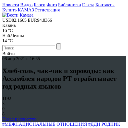
Новости
Видео
Блоги
Фото
Библиотека
Газета
Контакты
Купить КАМАЗ
Регистрация
USD
82.1665
EUR
94.8366
Казань
16 °C
Наб.Челны
14 °C
Войти
06 апр 2021 в 16:35
Хлеб-соль, чак-чак и хороводы: как
Ассамблея народов РТ отрабатывает
год родных языков
1192
3
0
8
Назад к новостям
#МЕЖНАЦИОНАЛЬНЫЕ ОТНОШЕНИЯ
#ДДН РОДНИК