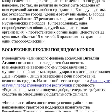
конфессиями. «Говорят, что религия отделена от государства –
наверное, это так, но религия не может быть отделена от
повседневной жизни любого гражданина. Бог в душе, и мы,
как руководство города, уделяем этому внимание. В городе
активно работают 37 религиозных организаций – 18
мусульманских приходов, 10 православных, одна
старообрядческая община, иудейская религиозная
организация, 7 протестантских организаций. Действуют 22
культовых объекта: 15 мечетей, 6 православных храмов и
один старообрядческий».
ВОСКРЕСНЫЕ ШКОЛЫ ПОД ВИДОМ КЛУБОВ
Руководитель челнинского филиала ассамблеи
Виталий
Агапов
согласно повестке должен был оценить
взаимодействие вверенного ему подразделения с
муниципальной властью, однако ударился в историю создания
ДДН «Родник», лишь в завершение речи посетовав на
недостаток средств. На отчетной сессии горсовета
Агапов уже
озвучил перед руководством республики
потребность
«Родника» в ремонте и получил добро, теперь же требуются
средства на операционную деятельность филиала.
«Филиал ассамблеи достаточно успешно работает по
направлению грантовой поддержки правительства
Республики Татарстан, - оценил Агапов, - Полученные