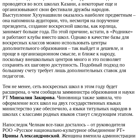
проводятся во всех школах Казани, а некоторые еще и
организовывают свои фестивали дружбы народов.
Выступление Хухунашвили оказалось наиболее предметным –
она напомнила аудитории, что, несмотря на поручение
президента, создание воскресной школы, как юрлица,
занимает больше года. По этой причине, кстати, в «Роднике»
и работают клубы вместо школ. Однако в качестве базы для
воскресных классов можно использовать центры
дополнительного образования – так выйдет и дешевле, и
проще в организационном смысле, и ближе к народу,
поскольку внешкольных центров много и это позволяет
сохранять их шаговую доступность. Подобный подход по
большому счету требует лишь дополнительных ставок для
педагогов.
Тем не менее, сеть воскресных школ в этом году будет
расширена, о чем сообщила замминистра образования и науки
РТ
Минзалия Закирова
. Чиновница также заявила, что
оформление всех школ на двух государственных языках
министерство уже обеспечило, а языки титульных народов в
школах с классами родных языков станут следующим этапом.
Напоследок Челнам все-таки досталось – от руководителя
РОО «Русское национально-культурное объединение РТ»
Ирины Александровской
. Женщина вменила администрации