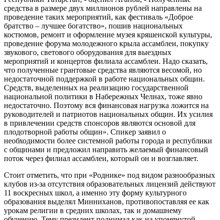
средства в размере двух миллионов рублей направлены на
проведение таких мероприятий, как фестиваль «Доброе
братство – лучшее богатство», пошив национальных
костюмов, ремонт и оформление музея кряшенской культуры,
проведение форума молодежного крыла ассамблеи, покупку
звукового, светового оборудования для выездных
мероприятий и концертов филиала ассамблеи. Надо сказать,
что полученные грантовые средства являются весомой, но
недостаточной поддержкой в работе национальных общин.
Средств, выделенных на реализацию государственной
национальной политики в Набережных Челнах, тоже явно
недостаточно. Поэтому вся финансовая нагрузка ложится на
руководителей и патриотов национальных общин. Их усилия
в привлечении средств спонсоров являются основой для
плодотворной работы общин». Спикер заявил о
необходимости более системной работы города и республики
с общинами и предложил направить желаемый финансовый
поток через филиал ассамблеи, который он и возглавляет.
Стоит отметить, что при «Роднике» под видом разнообразных
клубов из-за отсутствия образовательных лицензий действуют
11 воскресных школ, а именно эту форму культурного
образования выделял Минниханов, противопоставляя ее как
урокам религии в средних школах, так и домашнему
обучению. Тему президент поднимал как на упомянутой