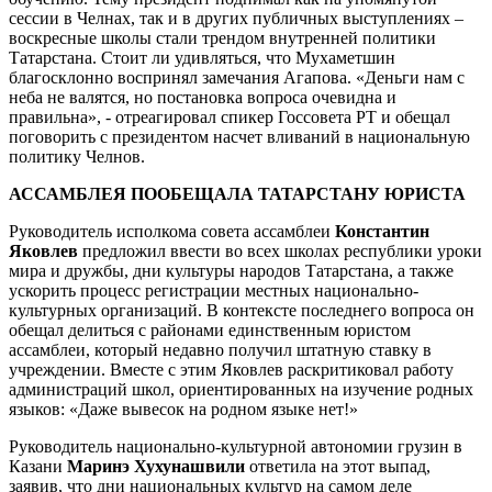
сессии в Челнах, так и в других публичных выступлениях –
воскресные школы стали трендом внутренней политики
Татарстана. Стоит ли удивляться, что Мухаметшин
благосклонно воспринял замечания Агапова. «Деньги нам с
неба не валятся, но постановка вопроса очевидна и
правильна», - отреагировал спикер Госсовета РТ и обещал
поговорить с президентом насчет вливаний в национальную
политику Челнов.
АССАМБЛЕЯ ПООБЕЩАЛА ТАТАРСТАНУ ЮРИСТА
Руководитель исполкома совета ассамблеи
Константин
Яковлев
предложил ввести во всех школах республики уроки
мира и дружбы, дни культуры народов Татарстана, а также
ускорить процесс регистрации местных национально-
культурных организаций. В контексте последнего вопроса он
обещал делиться с районами единственным юристом
ассамблеи, который недавно получил штатную ставку в
учреждении. Вместе с этим Яковлев раскритиковал работу
администраций школ, ориентированных на изучение родных
языков: «Даже вывесок на родном языке нет!»
Руководитель национально-культурной автономии грузин в
Казани
Маринэ Хухунашвили
ответила на этот выпад,
заявив, что дни национальных культур на самом деле