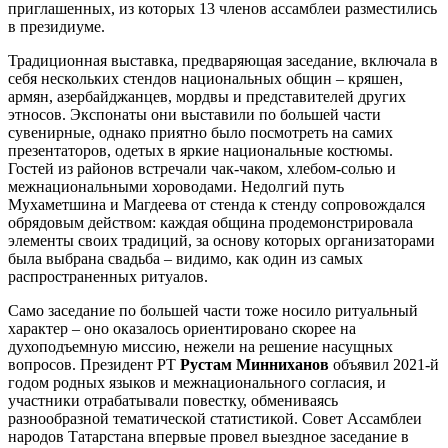
приглашенных, из которых 13 членов ассамблеи разместились
в президиуме.
Традиционная выставка, предваряющая заседание, включала в
себя нескольких стендов национальных общин – кряшен,
армян, азербайджанцев, мордвы и представителей других
этносов. Экспонаты они выставили по большей части
сувенирные, однако приятно было посмотреть на самих
презентаторов, одетых в яркие национальные костюмы.
Гостей из районов встречали чак-чаком, хлебом-солью и
межнациональными хороводами. Недолгий путь
Мухаметшина и Магдеева от стенда к стенду сопровождался
обрядовым действом: каждая община продемонстрировала
элементы своих традиций, за основу которых организаторами
была выбрана свадьба – видимо, как один из самых
распространенных ритуалов.
Само заседание по большей части тоже носило ритуальный
характер – оно оказалось ориентировано скорее на
духоподъемную миссию, нежели на решение насущных
вопросов. Президент РТ
Рустам Минниханов
объявил 2021-й
годом родных языков и межнационального согласия, и
участники отрабатывали повестку, обмениваясь
разнообразной тематической статистикой. Совет Ассамблеи
народов Татарстана впервые провел выездное заседание в