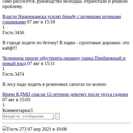
само рассосётся. руководство молодцы. отработали и решили
проблему.
Власти Нижнекамска усилят борьбу с шумными ночными
гонщиками
07 авг в 15:18
1
Гость 3436
В городе ходите по бетону! В парке - грунтовые дорожки- это
кайф!!!
Челнинцы просят обустроить окраину парка Прибрежный и
новый вход
07 авг в 15:11
1
Гость 3474
В лесу надо ходить в резиновых сапогах по колено
Врачи КДМЦ спасли 12-летнюю девочку после укуса гадюки
07 авг в 15:05
1
Комментарии
3
Гость 273
07 апр 2021 в 10:08