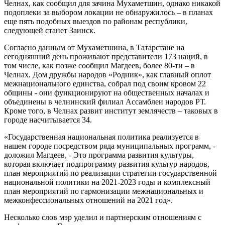
Челнах, как сообщил для зачина Мухаметшин, однако никакой
подоплеки за выбором локации не обнаружилось – в планах
еще пять подобных выездов по районам республики,
следующей станет Заинск.
Согласно данным от Мухаметшина, в Татарстане на
сегодняшний день проживают представители 173 наций, в
том числе, как позже сообщил Магдеев, более 80-ти – в
Челнах. Дом дружбы народов «Родник», как главный оплот
межнационального единства, собрал под своим кровом 22
общины - они функционируют на общественных началах и
объединены в челнинский филиал Ассамблеи народов РТ.
Кроме того, в Челнах развит институт землячеств – таковых в
городе насчитывается 34.
«Государственная национальная политика реализуется в
нашем городе посредством ряда муниципальных программ, -
доложил Магдеев, - Это программа развития культуры,
которая включает подпрограмму развития культур народов,
план мероприятий по реализации стратегии государственной
национальной политики на 2021-2023 годы и комплексный
план мероприятий по гармонизации межнациональных и
межконфессиональных отношений на 2021 год».
Несколько слов мэр уделил и партнерским отношениям с