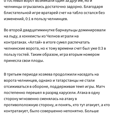
о гостевых ворот возникали один за другим, но и
челнинцы огрызались достаточно задорно. Благодаря
блистательной игре вратарей счет на табло остался без
изменений, 0:1 в пользу челнинцев.
Во второй двадцатиминутке барнаульцы доминировали
на льду, а хоккеисты из Челнов играли на
контратаках. «Алтай» в итоге сумел распечатать
челнинские ворота, но к тому времени счет был уже 0:3 в
пользу гостей. Таким образом, игра вторым номером
принесла свои плоды.
В третьем периоде хозяева продолжили наседать на
ворота челнинцев, однако и татарстанцы не стали
отсиживаться в обороне, поддерживая темп игры. Матч
постепенно перешел в разряд карусели. Атака в одну
сторону мгновенно сменялась на атаку в
противоположную сторону, и понять, кто тут атакует, а кто
контратакует, было совершенно непонятно. Больше