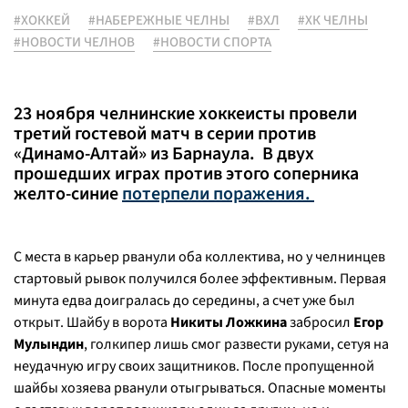
#ХОККЕЙ
#НАБЕРЕЖНЫЕ ЧЕЛНЫ
#ВХЛ
#ХК ЧЕЛНЫ
#НОВОСТИ ЧЕЛНОВ
#НОВОСТИ СПОРТА
23 ноября челнинские хоккеисты провели
третий гостевой матч в серии против
«Динамо-Алтай» из Барнаула. В двух
прошедших играх против этого соперника
желто-синие
потерпели поражения.
С места в карьер рванули оба коллектива, но у челнинцев
стартовый рывок получился более эффективным. Первая
минута едва доигралась до середины, а счет уже был
открыт. Шайбу в ворота
Никиты Ложкина
забросил
Егор
Мулындин
, голкипер лишь смог развести руками, сетуя на
неудачную игру своих защитников. После пропущенной
шайбы хозяева рванули отыгрываться. Опасные моменты