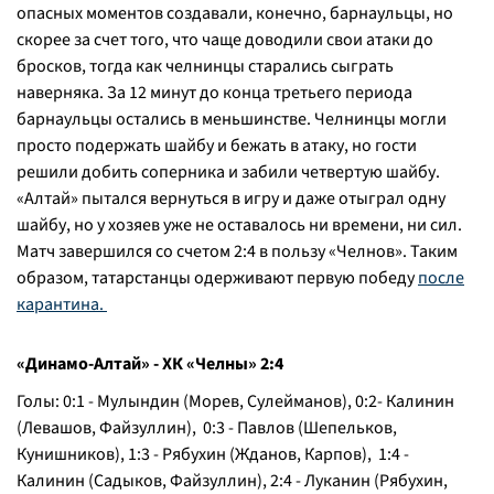
опасных моментов создавали, конечно, барнаульцы, но
скорее за счет того, что чаще доводили свои атаки до
бросков, тогда как челнинцы старались сыграть
наверняка. За 12 минут до конца третьего периода
барнаульцы остались в меньшинстве. Челнинцы могли
просто подержать шайбу и бежать в атаку, но гости
решили добить соперника и забили четвертую шайбу.
«Алтай» пытался вернуться в игру и даже отыграл одну
шайбу, но у хозяев уже не оставалось ни времени, ни сил.
Матч завершился со счетом 2:4 в пользу «Челнов». Таким
образом, татарстанцы одерживают первую победу
после
карантина.
«Динамо-Алтай» - ХК «Челны» 2:4
Голы: 0:1 - Мулындин (Морев, Сулейманов), 0:2- Калинин
(Левашов, Файзуллин), 0:3 - Павлов (Шепельков,
Кунишников), 1:3 - Рябухин (Жданов, Карпов), 1:4 -
Калинин (Садыков, Файзуллин), 2:4 - Луканин (Рябухин,