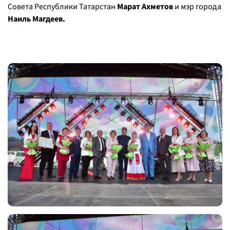
Совета Республики Татарстан
Марат Ахметов
и мэр города
Наиль Магдеев.