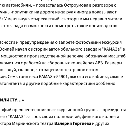
лю автомобили, – похвасталась Остроумова в разговоре с
чины-попутчики на дороге из-за руля иногда показывают
!» У меня внук четырехлетний, с которым мы недавно читали
ак что я рада возможности посмотреть такое производство
асности и предупреждения о запрете фотосъемки экскурсия
сипей начал с истории автомобильного завода и "КАМАЗа" в
 мощностях и производственной цепочке, обозначил масштаб
акомиться с работой на сборочных конвейерах АВЗ. Размеры
пожалуй, главное, что зацепило театралов в этом
и. Семь тонн веса КАМАЗа-54901, высота его кабины, свыше
автогиганта и другие подобные характеристики особенно
БИЛИСТУ…»
графий предшественников экскурсионной группы – президента
его "КАМАЗ" за срок своих полномочий, финского коллеги
ектора Мариинского театра
Валерия Гергиева
и других