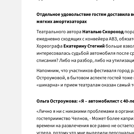
Отдельное удовольствие гостям доставила в
мягких амортизаторах
Театрального автора
Наталью Скороход
пора
ежедневно сходящих с конвейера АВЗ, обязате
Хореографа
Екатерину Стегний
больше взвол
интересовалась судьбой автомобиля после сро
списания? Либо на разбор, либо на утилизаци
Напомним, что участников фестиваля город ра
Остроумовой, в бытовом аспекте гостей тоже 
«шикарна» и прием театралам оказан самый 
Ольга Остроумова: «Я – автомобилист с 40
«Лично я ни с никакими проблемами в органи
гостеприимство Челнов, - Может более капризн
времени на развлечения все равно не остаетс
успела, потому что мне выделили персональ