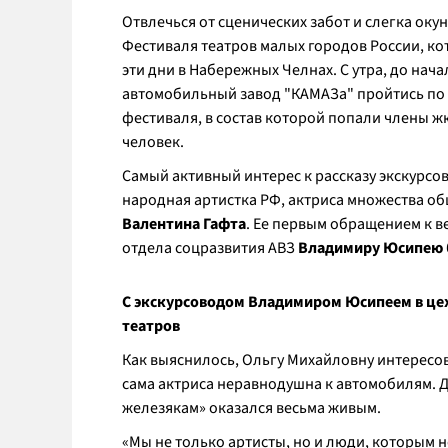
Отвлечься от сценических забот и слегка оку
Фестиваля театров малых городов России, к
эти дни в Набережных Челнах. С утра, до нач
автомобильный завод "КАМАЗа" пройтись по ц
фестиваля, в состав которой попали члены ж
человек.
Самый активный интерес к рассказу экскурс
народная артистка РФ, актриса множества об
Валентина Гафта
. Ее первым обращением к в
отдела соцразвития АВЗ
Владимиру Юсипею
С экскурсоводом Владимиром Юсипеем в цех
театров
Как выяснилось, Ольгу Михайловну интересов
сама актриса неравнодушна к автомобилям. Д
железякам» оказался весьма живым.
«Мы не только артисты, но и люди, которым не