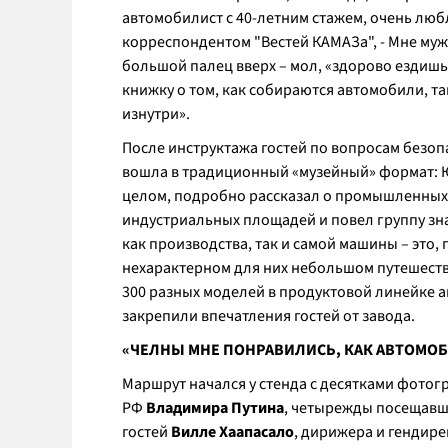
автомобилист с 40-летним стажем, очень люб
корреспондентом "Вестей КАМАЗа", - Мне муж
большой палец вверх – мол, «здорово ездишь
книжку о том, как собираются автомобили, т
изнутри».
После инструктажа гостей по вопросам безоп
вошла в традиционный «музейный» формат: Ю
целом, подробно рассказал о промышленных
индустриальных площадей и повел группу зн
как производства, так и самой машины – это, 
нехарактерном для них небольшом путешестви
300 разных моделей в продуктовой линейке 
закрепили впечатления гостей от завода.
«ЧЕЛНЫ МНЕ ПОНРАВИЛИСЬ, КАК АВТОМО
Маршрут начался у стенда с десятками фото
РФ
Владимира Путина
, четырежды посещавш
гостей
Вилле Хаапасало
, дирижера и гендир