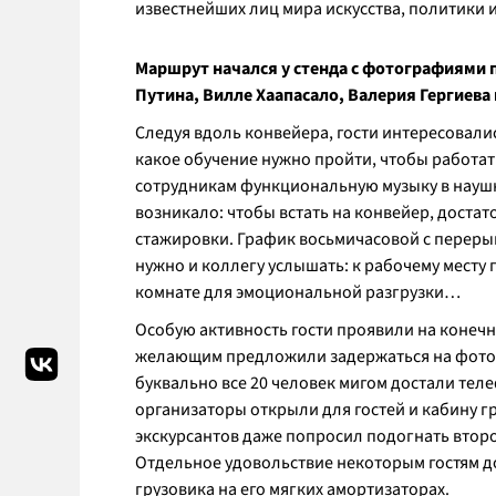
известнейших лиц мира искусства, политики 
Маршрут начался у стенда с фотографиями 
Путина, Вилле Хаапасало, Валерия Гергиева
Следуя вдоль конвейера, гости интересовал
какое обучение нужно пройти, чтобы работат
сотрудникам функциональную музыку в наушн
возникало: чтобы встать на конвейер, достат
стажировки. График восьмичасовой с перерыв
нужно и коллегу услышать: к рабочему месту
комнате для эмоциональной разгрузки…
Особую активность гости проявили на конечн
желающим предложили задержаться на фотосе
буквально все 20 человек мигом достали тел
организаторы открыли для гостей и кабину гр
экскурсантов даже попросил подогнать второй
Отдельное удовольствие некоторым гостям д
грузовика на его мягких амортизаторах.