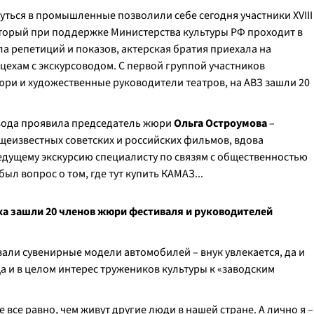
нуться в промышленные позволили себе сегодня участники XVIII
оторый при поддержке Министерства культуры РФ проходит в
ала репетиций и показов, актерская братия приехала на
ехам с экскурсоводом. С первой группой участников
юри и художественные руководители театров, на АВЗ зашли 20
овода проявила председатель жюри
Ольга Остроумова
–
щеизвестных советских и российских фильмов, вдова
едущему экскурсию специалисту по связям с общественностью
был вопрос о том, где тут купить КАМАЗ...
а зашли 20 членов жюри фестиваля и руководителей
али сувенирные модели автомобилей – внук увлекается, да и
а и в целом интерес тружеников культуры к «заводским
 все равно, чем живут другие люди в нашей стране. А лично я –