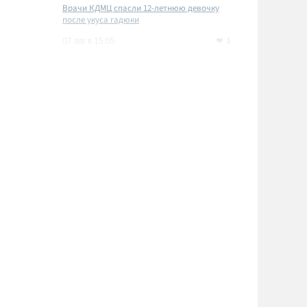
Врачи КДМЦ спасли 12-летнюю девочку
после укуса гадюки
1
07 авг в 15:05
й