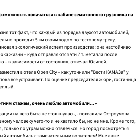
озможность покачаться в кабине семитонного грузовика на
зил тот факт, что каждый из порядка двухсот автомобилей,
льно проходит 5 км своим ходом по тестовому треку.
новал экологический аспект производства: она настойчиво
ка жизни – куда отправляются эти 7 т. металла после
ю – в зависимости от состояния, отвечал Юсипей.
зместил в отеле Open City – как уточнили "Вести КАМАЗа" у
пока все устраивает. По оценке председателя жюри, гостиница
теплый.
-летним стажем, очень люблю автомобили…»
зации нашего быта не столкнулась, - похвалила Остроумова
ому человеку чего-то и не хватило бы, но не мне. Кроме того,
я, только по утрам можно отвлечься. Но город посмотреть я
ный автомобиль с замечательным водителем! Мне даже