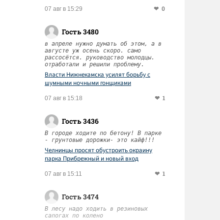
0
07 авг в 15:29
Гость 3480
в апреле нужно думать об этом, а в
августе уж осень скоро. само
рассосётся. руководство молодцы.
отработали и решили проблему.
Власти Нижнекамска усилят борьбу с
шумными ночными гонщиками
1
07 авг в 15:18
Гость 3436
В городе ходите по бетону! В парке
- грунтовые дорожки- это кайф!!!
Челнинцы просят обустроить окраину
парка Прибрежный и новый вход
1
07 авг в 15:11
Гость 3474
В лесу надо ходить в резиновых
сапогах по колено