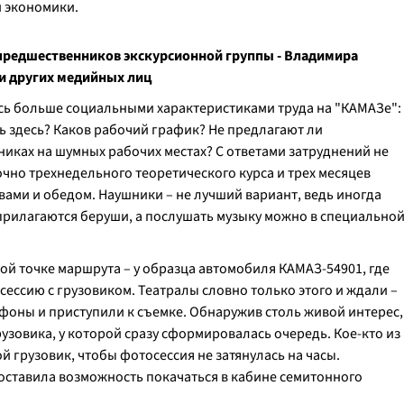
и экономики.
предшественников экскурсионной группы - Владимира
 и других медийных лиц
ись больше социальными характеристиками труда на "КАМАЗе":
ь здесь? Каков рабочий график? Не предлагают ли
иках на шумных рабочих местах? С ответами затруднений не
очно трехнедельного теоретического курса и трех месяцев
ами и обедом. Наушники – не лучший вариант, ведь иногда
 прилагаются беруши, а послушать музыку можно в специально
ой точке маршрута – у образца автомобиля КАМАЗ-54901, где
ссию с грузовиком. Театралы словно только этого и ждали –
ефоны и приступили к съемке. Обнаружив столь живой интерес,
узовика, у которой сразу сформировалась очередь. Кое-кто из
 грузовик, чтобы фотосессия не затянулась на часы.
оставила возможность покачаться в кабине семитонного