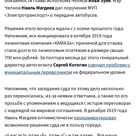
обязанности главы исполкома Челнов
Илья Зуев
. Мэр
Челнов
Наиль Магдеев
дал поручение МУП
«Электротранспорт» о передаче автобусов.
Решения этого вопроса ждали с с осени прошлого года.
Напомним, иск инициировала в октябре 2019 года
лизинговая компания «КАМАЗа»: причиной для отзыва
стали долги по лизинговым платежам в размере свыше
700 млн рублей. За полтора месяца до этого генеральный
директор автогиганта
Сергей Когогин
озвучил проблему с
муниципальным перевозчиком
на федеральном уровне.
Напомним, что заседания суда по этому делу несколько
раз переносились: из-за неявки ответчика, а также по его
просьбе с упоминанием о ведущихся с истцом переговорах
с надеждой на мировое соглашение. В декабре 2019 года
Наиль Магдеев оптимистически
прокомментировал
возможное решение суда не в пользу города.
«У нас есть план «Б», план «С» и так далее... Все наши