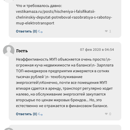
Что и требовалось давно:
vestikamaza.ru/posts/hischeniya-i-falsifikatsii-
chelninskiy-deputat-potreboval-razobratsya-s-rabotoy-
mup-elektrotransport
1
Ответить (0)
07 фев 2020 в 04:54
Гость
Неэффективность МУП объясняется очень просто:\n-
огромная куча недвижимости на балансе\n- Зарплата
ТОП-менеджеров предприятия измеряется в сотнях
тысячах рублей \n- техобслуживание
энергосетей\nКонечно, почти все помещения МУП
втихаря сдается в аренду, транспорт регулярно ходит
налево, на обслуживание энергосетей закупается
вторсырье по ценам мировых брендов... Но, это
естественно не отражается в финансовом балансе.
0
Ответить (0)