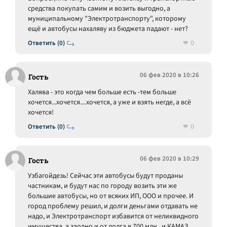
средства покупать самим и возить выгодно, а
муниципальному "Электротранспорту", которому
ещё и автобусы нахаляву из бюджета падают - нет?
0
Ответить (0)
06 фев 2020 в 10:26
Гость
Халява - это когда чем больше есть -тем больше
хочется...хочется....хочется, а уже и взять негде, а всё
хочется!
0
Ответить (0)
06 фев 2020 в 10:29
Гость
Узбагойдезь! Сейчас эти автобусы будут проданы
частникам, и будут нас по городу возить эти же
большие автобусы, но от всяких ИП, ООО и прочее. И
город проблему решил, и долги деньгами отдавать не
надо, и Электротранспорт избавится от неликвидного
имущества, а заодно и от долга в 700 млн., и КАМАЗ