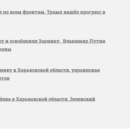
я по всем фронтам, Трамп нашёл прогресс в
вку и освободили Зарницу, Владимир Путин
ороны
шевку в Харьковской области, украинская
ртов
сёлка в Харьковской области, Зеленский