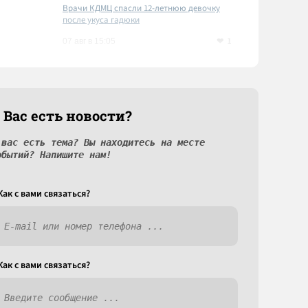
Врачи КДМЦ спасли 12-летнюю девочку
после укуса гадюки
1
07 авг в 15:05
 Вас есть новости?
 вас есть тема? Вы находитесь на месте
обытий? Напишите нам!
Как c вами связаться?
Как c вами связаться?