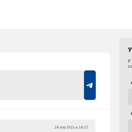
У
У
с
24 апр 2021 в 18:17