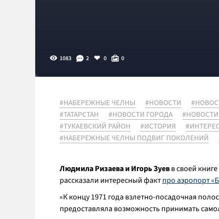
1083
2
0
0
#НАБЕРЕЖНЫЕ ЧЕЛНЫ
#НОВОСТИ
#НОВОС
#ТАТАРСТАН
#НОВОСТИ ГОРОДА
#НОВОСТИ
#ТУКАЕВСКИЙ РАЙОН
#ИСТОРИЯ
#ИНТЕРЕ
#НАБЕРЕЖНЫЕ ЧЕЛНЫ ПОДВИГ ПОКОЛЕНИЙ
Людмила Ризаева и Игорь Зуев
в своей книге
рассказали интересный факт
про аэропорт «
«
К концу 1971 года взлетно-посадочная поло
предоставляла возможность принимать самоле