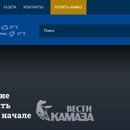
ГАЗЕТА
КОНТАКТЫ
КУПИТЬ КАМАЗ
27 °C
елны
17 °C
кие
ать
 начале