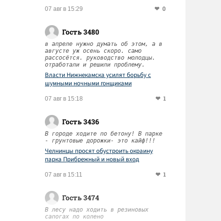
0
07 авг в 15:29
Гость 3480
в апреле нужно думать об этом, а в
августе уж осень скоро. само
рассосётся. руководство молодцы.
отработали и решили проблему.
Власти Нижнекамска усилят борьбу с
шумными ночными гонщиками
1
07 авг в 15:18
Гость 3436
В городе ходите по бетону! В парке
- грунтовые дорожки- это кайф!!!
Челнинцы просят обустроить окраину
парка Прибрежный и новый вход
1
07 авг в 15:11
Гость 3474
В лесу надо ходить в резиновых
сапогах по колено