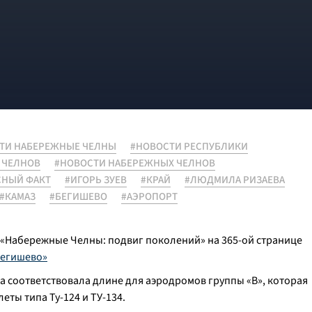
ТИ НАБЕРЕЖНЫЕ ЧЕЛНЫ
#НОВОСТИ РЕСПУБЛИКИ
 ЧЕЛНОВ
#НОВОСТИ НАБЕРЕЖНЫХ ЧЕЛНОВ
СНЫЙ ФАКТ
#ИГОРЬ ЗУЕВ
#КРАЙ
#ЛЮДМИЛА РИЗАЕВА
#КАМАЗ
#БЕГИШЕВО
#АЭРОПОРТ
 «Набережные Челны: подвиг поколений» на 365-ой странице
Бегишево»
са соответствовала длине для аэродромов группы «В», которая
ты типа Ту-124 и ТУ-134.