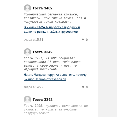
Гость 3462
Коммерческий сегментв кризисе,
м
госзаказы, там только Камаз, вот и
получается такая катавася.
В июле «КАМАЗ» нарастил продажи и
долю на рынке тяжёлых грузовиков
0
вчера в 15:31
Гость 3342
Гость 3251, 1) ОМС покрывает
колоноскопию 2) если тебе жалко
денег, а свою жизнь - нет, то
медицина бессильна
Наиль Магдеев поручил выяснить, почему
бизнес Челнов отказался от
диспансеризации работников
0
вчера в 14:22
Гость 3342
Гость 1295, прикинь, если деньги не
снимать, то купить автомобиль
затруднительно