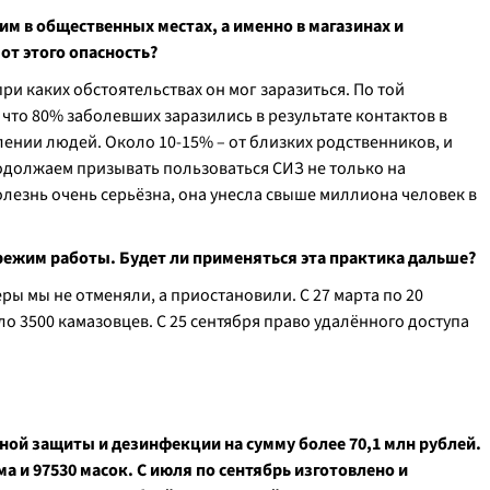
м в общественных местах, а именно в магазинах и
от этого опасность?
ри каких обстоятельствах он мог заразиться. По той
 что 80% заболевших заразились в результате контактов в
лении людей. Около 10-15% – от близких родственников, и
одолжаем призывать пользоваться СИЗ не только на
олезнь очень серьёзна, она унесла свыше миллиона человек в
режим работы. Будет ли применяться эта практика дальше?
ы мы не отменяли, а приостановили. С 27 марта по 20
о 3500 камазовцев. С 25 сентября право удалённого доступа
ной защиты и дезинфекции на сумму более 70,1 млн рублей.
а и 97530 масок. С июля по сентябрь изготовлено и