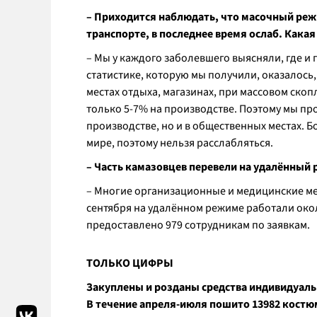
– Приходится наблюдать, что масочный режи
транспорте, в последнее время ослаб. Какая 
– Мы у каждого заболевшего выясняли, где и п
статистике, которую мы получили, оказалось,
местах отдыха, магазинах, при массовом скоп
только 5-7% на производстве. Поэтому мы пр
производстве, но и в общественных местах. Б
мире, поэтому нельзя расслабляться.
– Часть камазовцев перевели на удалённый 
– Многие организационные и медицинские мер
сентября на удалённом режиме работали окол
предоставлено 979 сотрудникам по заявкам.
ТОЛЬКО ЦИФРЫ
Закуплены и розданы средства индивидуаль
В течение апреля-июля пошито 13982 костюм