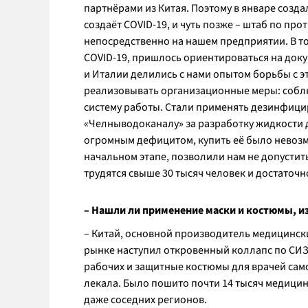
партнёрами из Китая. Поэтому в январе созд
создаёт COVID-19, и чуть позже – штаб по 
непосредственно на нашем предприятии. В то
COVID-19, пришлось ориентироваться на док
и Италии делились с нами опытом борьбы с э
реализовывать организационные меры: собл
систему работы. Стали применять дезинфици
«Челныводоканалу» за разработку жидкости 
огромным дефицитом, купить её было невоз
начальном этапе, позволили нам не допустит
трудятся свыше 30 тысяч человек и достаточ
– Нашли ли применение маски и костюмы, и
– Китай, основной производитель медицинских
рынке наступил откровенный коллапс по СИЗ
рабочих и защитные костюмы для врачей сам
лекала. Было пошито почти 14 тысяч медицин
даже соседних регионов.