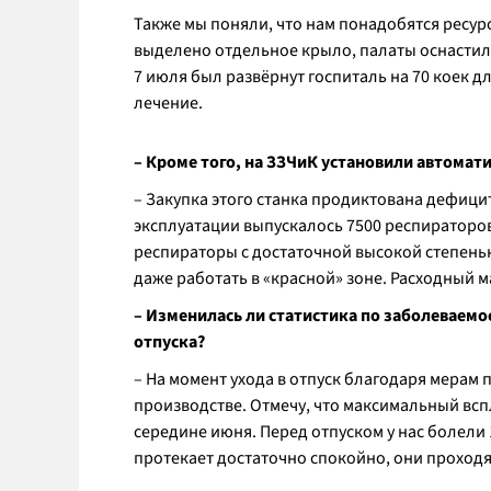
Также мы поняли, что нам понадобятся ресу
выделено отдельное крыло, палаты оснастил
7 июля был развёрнут госпиталь на 70 коек 
лечение.
– Кроме того, на ЗЗЧиК установили автома
– Закупка этого станка продиктована дефици
эксплуатации выпускалось 7500 респираторов, 
респираторы с достаточной высокой степенью
даже работать в «красной» зоне. Расходный 
– Изменилась ли статистика по заболеваем
отпуска?
– На момент ухода в отпуск благодаря мерам
производстве. Отмечу, что максимальный всп
середине июня. Перед отпуском у нас болели 1
протекает достаточно спокойно, они проходя