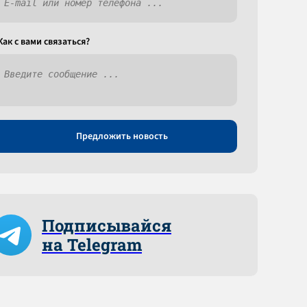
Как c вами связаться?
Предложить новость
Подписывайся
на Telegram