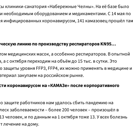
рсы клиники-санатория «Набережные Челны». На её базе было
и необходимым оборудованием и медикаментами. С 14 мая по
для инфицированных коронавирусом, 141 камазовец прошёл та
тическую линию по производству респираторов KN95…
том медицинских масок, а особенно респираторов. В опытной
а с октября переходим на объём до 15 тыс. в сутки. Это
 защиты уровня FFР3, FFР4, их можно применять в медицине и
материал закупаем на российском рынке.
ости коронавирусом на «КАМАЗе» после корпоративного
 по защите работников нам удалось сбить пандемию на
леск заболеваемости – более 200 человек – произошёл в
3 человек, и по данным на 1 октября тоже 13. У всех болезнь
т лечение на дому.