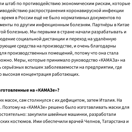
али штаб по противодействию экономическим рискам, которые
противодействию распространения коронавирусной инфекции
 время в России ещё не было нормативных документов по
ументы по другим инфекционным болезням. Партнёры в Китае
той болезнью. Мы первыми в стране начали разрабатывать и
юдение социальной дистанции и переход на удалённую
рующие средства на производстве, и очень благодарны
для производственных помещений, потому что она стала
можно. Меры, которые принимало руководство «КАМАЗа» на
ь серьёзных вспышек заболеваемости на предприятии, где
но высокая концентрация работающих.
зготовленные на «КАМАЗе»?
 масок, сам столкнулся с их дефицитом, затем Италия. На
. Поэтому на «КАМАЗе» решено было изготавливать маски для
остоятельно: закупили швейные машинки, разработали
ских костюмов. Ими обеспечили врачей Челнов, Татарстана и