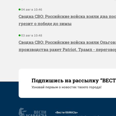
04 авг в 10:46
Сводка СВО: Российские войска взяли два по
грезит о победе до зимы
03 авг в 10:48
Сводка СВО: Российские войска взяли Ольго
производства ракет Patriot, Трамп - перегов
Подпишись на рассылку “ВЕС
Узнaвай первым о новостях твоего города!
«Вести КАМАЗа»