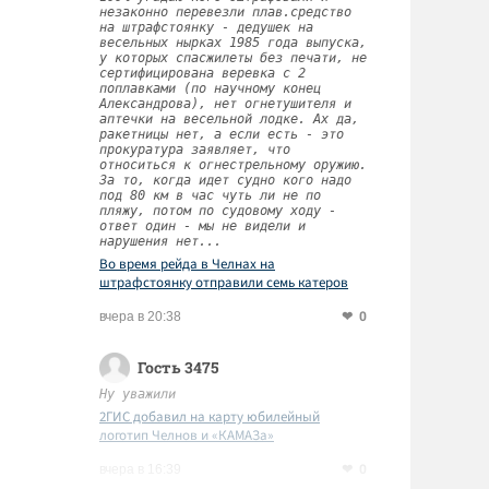
незаконно перевезли плав.средство
на штрафстоянку - дедушек на
весельных нырках 1985 года выпуска,
у которых спасжилеты без печати, не
сертифицирована веревка с 2
поплавками (по научному конец
Александрова), нет огнетушителя и
аптечки на весельной лодке. Ах да,
ракетницы нет, а если есть - это
прокуратура заявляет, что
относиться к огнестрельному оружию.
За то, когда идет судно кого надо
под 80 км в час чуть ли не по
пляжу, потом по судовому ходу -
ответ один - мы не видели и
нарушения нет...
Во время рейда в Челнах на
штрафстоянку отправили семь катеров
0
вчера в 20:38
Гость 3475
Ну уважили
2ГИС добавил на карту юбилейный
логотип Челнов и «КАМАЗа»
0
вчера в 16:39