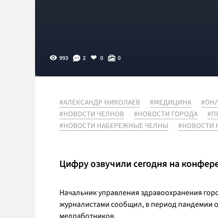
993
2
0
0
#АЛЕКСАНДР НИКОЛАЕВ
#МЕДИЦИНА
#ОН
#НОВОСТИ ЧЕЛНОВ
#НОВОСТИ ГОРОДА
#П
#НОВОСТИ НАБЕРЕЖНЫЕ ЧЕЛНЫ
#НОВОСТИ 
Цифру озвучили сегодня на конфер
Начальник управления здравоохранения гор
журналистами сообщил, в период пандемии о
медработников.