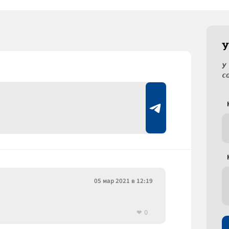
У
У
с
05 мар 2021 в 12:19
0