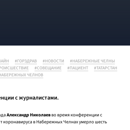
ЛАЙН
#ГОРЗДРАВ
#НОВОСТИ
#НАБЕРЕЖНЫЕ ЧЕЛНЫ
РОИСШЕСТВИЕ
#СОВЕЩАНИЕ
#ПАЦИЕНТ
#ТАТАРСТАН
НАБЕРЕЖНЫХ ЧЕЛНОВ
енции с журналистами.
ода
Александр Николаев
во время конференции с
т коронавируса в Набережных Челнах умерло шесть