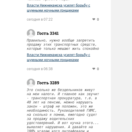
Власти Нижнекамска усилят борьбу с
шумными ночными гонщиками
0
сегодня в 07:22
Гость 3341
Правильно, нужно вообще запретить
продажу этих транспортных средств,
которые только мешают жить спокойно
Власти Нижнекамска усилят борьбу с
шумными ночными гонщиками
0
сегодня в 06:38
Гость 3289
Это сколько же бездельников живут
на мои налоги. И главное как звучит
- транспортная прокуратура, т.е. в
40 лет на пенсию, можно нарушать
закон - штраф не положен, это же
необходимость. Руководителей ГИМС,
на сколько я помню, ежегодно судят
за продажу водительских
удостоверений. И вот кучка этого...
выявляет нарушения. А давайте на
100% угадаю кого оштрафовали и