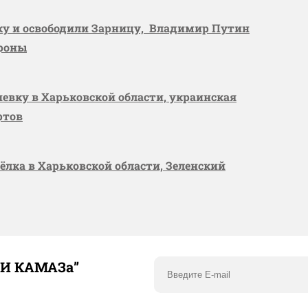
вку и освободили Зарницу, Владимир Путин
ороны
шевку в Харьковской области, украинская
ртов
сёлка в Харьковской области, Зеленский
ТИ КАМАЗа”