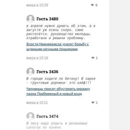
0
вчера в 15:29
Гость 3480
в апреле нужно думать об этом, а в
августе уж осень скоро. само
рассосётся. руководство молодцы.
отработали и решили проблему.
Власти Нижнекамска усилят борьбу с
шумными ночными гонщиками
1
вчера в 15:18
Гость 3436
В городе ходите по бетону! В парке
- грунтовые дорожки- это кайф!!!
Челнинцы просят обустроить окраину
парка Прибрежный и новый вход
1
вчера в 15:11
Гость 3474
В лесу надо ходить в резиновых
сапогах по колено