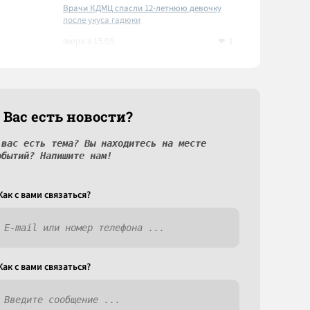
Врачи КДМЦ спасли 12-летнюю девочку
после укуса гадюки
1
вчера в 15:05
 Вас есть новости?
 вас есть тема? Вы находитесь на месте
обытий? Напишите нам!
Как c вами связаться?
Как c вами связаться?