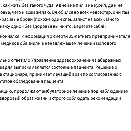
 как жить без такого чуда. 9 дней не пил и не курил, да и не
овье, чего и всем желаю. Влюбился во всех медсестер, они там
 красивые брови (похоже один специалист на всех). Много
ажу одно - без здоровья вы ничто. Берегите себя!».
скончался. Информация о смерти 35-летнего предпринимателя
: медиков обвинили в ненадлежащем лечении молодого
ально ответило Управление здравоохранения Набережных
м для выписки является состояние пациента. Решение о
в стационаре, принимает лечащий врач по согласованию с
татов обследования пациента.
екцию, продолжают амбулаторное лечение под наблюдением
и здоровый образ жизни и строго соблюдать рекомендации