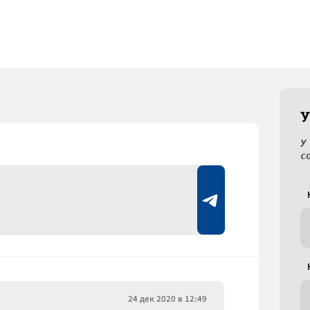
У
У
с
24 дек 2020 в 12:49