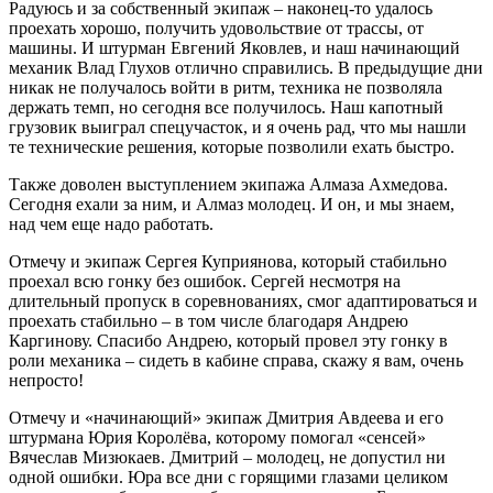
Радуюсь и за собственный экипаж – наконец-то удалось
проехать хорошо, получить удовольствие от трассы, от
машины. И штурман Евгений Яковлев, и наш начинающий
механик Влад Глухов отлично справились. В предыдущие дни
никак не получалось войти в ритм, техника не позволяла
держать темп, но сегодня все получилось. Наш капотный
грузовик выиграл спецучасток, и я очень рад, что мы нашли
те технические решения, которые позволили ехать быстро.
Также доволен выступлением экипажа Алмаза Ахмедова.
Сегодня ехали за ним, и Алмаз молодец. И он, и мы знаем,
над чем еще надо работать.
Отмечу и экипаж Сергея Куприянова, который стабильно
проехал всю гонку без ошибок. Сергей несмотря на
длительный пропуск в соревнованиях, смог адаптироваться и
проехать стабильно – в том числе благодаря Андрею
Каргинову. Спасибо Андрею, который провел эту гонку в
роли механика – сидеть в кабине справа, скажу я вам, очень
непросто!
Отмечу и «начинающий» экипаж Дмитрия Авдеева и его
штурмана Юрия Королёва, которому помогал «сенсей»
Вячеслав Мизюкаев. Дмитрий – молодец, не допустил ни
одной ошибки. Юра все дни с горящими глазами целиком