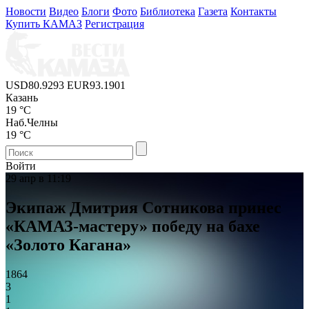
Новости
Видео
Блоги
Фото
Библиотека
Газета
Контакты
Купить КАМАЗ
Регистрация
USD
80.9293
EUR
93.1901
Казань
19 °C
Наб.Челны
19 °C
Войти
29 апр в 11:19
Экипаж Дмитрия Сотникова принес
«КАМАЗ-мастеру» победу на бахе
«Золото Кагана»
1864
3
1