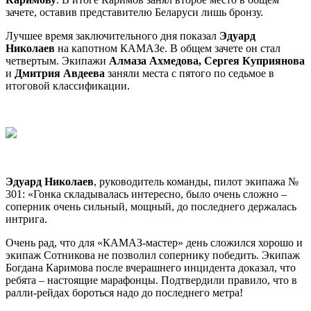
зачете, оставив представителю Беларуси лишь бронзу.
Лучшее время заключительного дня показал
Эдуард
Николаев
на капотном КАМАЗе. В общем зачете он стал
четвертым. Экипажи
Алмаза Ахмедова, Сергея Куприянова
и
Дмитрия Авдеева
заняли места с пятого по седьмое в
итоговой классификации.
Эдуард Николаев
, руководитель команды, пилот экипажа №
301
: «Гонка складывалась интересно, было очень сложно –
соперник очень сильный, мощный, до последнего держалась
интрига.
Очень рад, что для «КАМАЗ-мастер» день сложился хорошо и
экипаж Сотникова не позволил сопернику победить. Экипаж
Богдана Каримова после вчерашнего инцидента доказал, что
ребята – настоящие марафонцы. Подтвердили правило, что в
ралли-рейдах бороться надо до последнего метра!