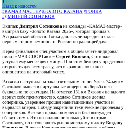
1
Назад к новостям
#КАМАЗ-МАСТЕР
#ЗОЛОТО КАГАНА
#ГОНКА
#ДМИТРИЙ СОТНИКОВ
Экипаж
Дмитрия Сотникова
из команды «КАМАЗ-мастер»
выиграл баху «Золото Кагана-2026», которая прошла в
Астраханской области. Гонка длилась четыре дня и стала
первым этапом чемпионата России по ралли-рейдам.
Перед финальным спецучастком в общем зачете лидировал
пилот «МАЗ-СПОРТавто»
Сергей Вязович
, Сотников
уступал ему менее двух минут. При этом белорусу предстояло
открывать для всех трассу, что выравнивало шансы
оппонентов на итоговый успех.
Развязка наступила на заключительном этапе. Уже к 74-му км
Сотников вышел в виртуальные лидеры, но борьба шла
буквально по секундам. На отметке 131 км Вязович ненадолго
вернул себе преимущество, однако Сотников догнал
соперника, увереннее прошел навигационные участки и
вырвался вперед. Победу закрепили технические проблемы у
соперников: Вязович проколол колесо и был вынужден
сбавить темп. Это позволило не только уйти в отрыв
Сотникову, но и совершить рывок молодому пилоту
Богдану
Каримову
. В итоге Каримов занял второе место в общем