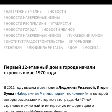
#НАБЕРЕЖНЫЕ ЧЕЛНЫ
#НОВОСТИ
#НОВОСТИ НАБЕРЕЖНЫЕ ЧЕЛНЫ
#НОВОСТИ РЕСПУБЛИКИ
#ТАТАРСТАН
#НОВОСТИ ГОРОДА
#НОВОСТИ ЧЕЛНОВ
#НОВОСТИ НАБЕРЕЖНЫХ ЧЕЛНОВ
#ТУКАЕВСКИЙ РАЙОН
#ИНСТИТУТ ГРАДОСТРОИТЕЛЬСТВА
#ИГОРЬ ЗУЕВ
#ГЕНПЛАН
#ЛЮДМИЛА РИЗАЕВА
#ДОМ
#МОСКВА
Первый 12-этажный дом в городе начали
строить в мае 1970 года.
В 2011 году вышла в свет книга
Людмилы Ризаевой, Игоря
Зуева
«
Набережные Челны: подвиг поколений
», в которой
авторы рассказали историю автограда. На 474-ой
странице можно найти интересную информацию о
строительстве Набережных Челнов.