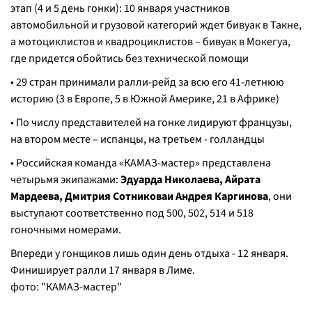
этап (4 и 5 день гонки): 10 января участников
автомобильной и грузовой категорий ждет бивуак в Такне,
а мотоциклистов и квадроциклистов – бивуак в Мокегуа,
где придется обойтись без технической помощи
• 29 стран принимали ралли-рейд за всю его 41-летнюю
историю (3 в Европе, 5 в Южной Америке, 21 в Африке)
• По числу представителей на гонке лидируют французы,
на втором месте – испанцы, на третьем - голландцы
• Российская команда «КАМАЗ-мастер» представлена
четырьмя экипажами:
Э
дуарда Николаева, Айрата
Мардеева, Дмитрия Сотниковаи Андрея Каргинова
, они
выступают соответственно под 500, 502, 514 и 518
гоночными номерами.
Впереди у гонщиков лишь один день отдыха - 12 января.
Финиширует ралли 17 января в Лиме.
фото: "КАМАЗ-мастер"