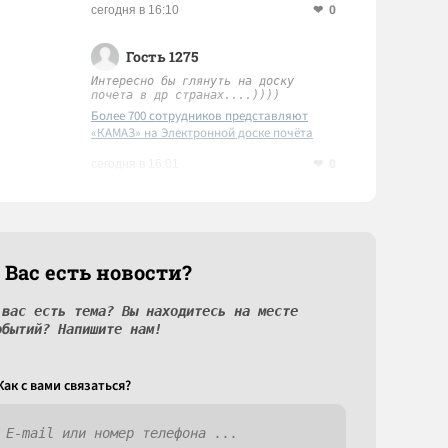
0
сегодня в 16:10
Гость 1275
Интересно бы глянуть на доску
почета в др странах....))))
Более 700 сотрудников представляют
«КАМАЗ» на Электронной доске почёта
Татарстана
0
сегодня в 16:01
 Вас есть новости?
 вас есть тема? Вы находитесь на месте
обытий? Напишите нам!
Как c вами связаться?