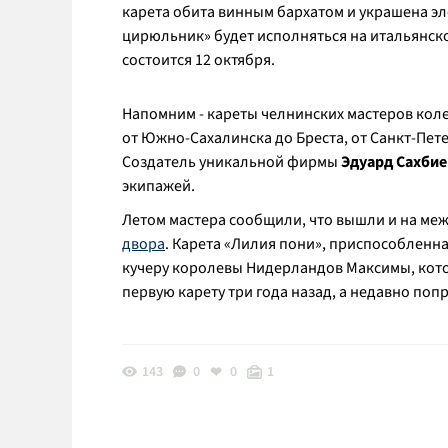
карета обита винным бархатом и украшена эл
цирюльник» будет исполняться на итальянск
состоится 12 октября.
Напомним - кареты челнинских мастеров колес
от Южно-Сахалинска до Бреста, от Санкт-Пете
Создатель уникальной фирмы
Эдуард Сахбие
экипажей.
Летом мастера сообщили, что вышли и на ме
двора
. Карета «Лилия пони», приспособленн
кучеру королевы Нидерландов Максимы, котор
первую карету три года назад, а недавно поп
143
0
0
1