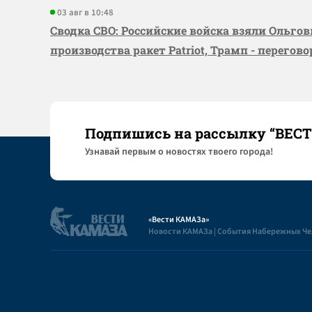
03 авг в 10:48
Сводка СВО: Российские войска взяли Ольго
производства ракет Patriot, Трамп - перегов
Подпишись на рассылку “ВЕС
Узнaвай первым о новостях твоего города!
«Вести КАМАЗа»
Новости КАМАЗа | События Набережных Ч
Полезная информация