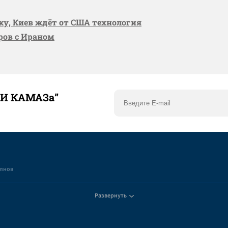
вку, Киев ждёт от США технология
оров с Ираном
ТИ КАМАЗа”
елнов
Развернуть