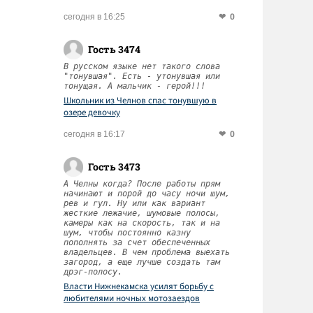
0
сегодня в 16:25
Гость 3474
В русском языке нет такого слова
"тонувшая". Есть - утонувшая или
тонущая. А мальчик - герой!!!
Школьник из Челнов спас тонувшую в
озере девочку
0
сегодня в 16:17
Гость 3473
А Челны когда? После работы прям
начинают и порой до часу ночи шум,
рев и гул. Ну или как вариант
жесткие лежачие, шумовые полосы,
камеры как на скорость, так и на
шум, чтобы постоянно казну
пополнять за счет обеспеченных
владельцев. В чем проблема выехать
загород, а еще лучше создать там
дрэг-полосу.
Власти Нижнекамска усилят борьбу с
любителями ночных мотозаездов