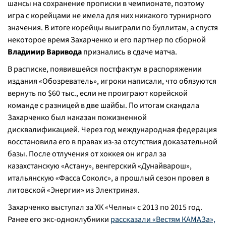
шансы на сохранение прописки в чемпионате, поэтому
игра с корейцами не имела для них никакого турнирного
значения. В итоге корейцы выиграли по буллитам, а спустя
некоторое время Захарченко и его партнер по сборной
Владимир Варивода
признались в сдаче матча.
В расписке, появившейся постфактум в распоряжении
издания «Обозреватель», игроки написали, что обязуются
вернуть по $60 тыс., если не проиграют корейской
команде с разницей в две шайбы. По итогам скандала
Захарченко был наказан пожизненной
дисквалификацией. Через год международная федерация
восстановила его в правах из-за отсутствия доказательной
базы. После отлучения от хоккея он играл за
казахстанскую «Астану», венгерский «Дунайварош»,
итальянскую «Фасса Соколс», а прошлый сезон провел в
литовской «Энергии» из Электриная.
Захарченко выступал за ХК «Челны» с 2013 по 2015 год.
Ранее его экс-одноклубники
рассказали «Вестям КАМАЗа»,