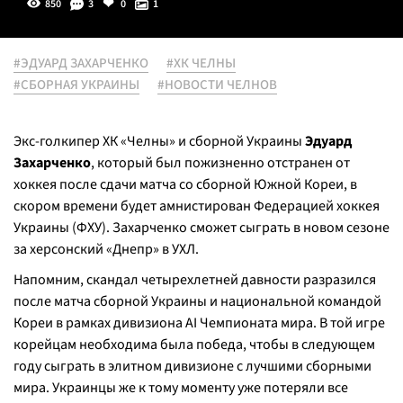
850
3
0
1
#ЭДУАРД ЗАХАРЧЕНКО
#ХК ЧЕЛНЫ
#СБОРНАЯ УКРАИНЫ
#НОВОСТИ ЧЕЛНОВ
Экс-голкипер ХК «Челны» и сборной Украины
Эдуард
Захарченко
, который был пожизненно отстранен от
хоккея после сдачи матча со сборной Южной Кореи, в
скором времени будет амнистирован Федерацией хоккея
Украины (ФХУ). Захарченко сможет сыграть в новом сезоне
за херсонский «Днепр» в УХЛ.
Напомним, скандал четырехлетней давности разразился
после матча сборной Украины и национальной командой
Кореи в рамках дивизиона AI Чемпионата мира. В той игре
корейцам необходима была победа, чтобы в следующем
году сыграть в элитном дивизионе с лучшими сборными
мира. Украинцы же к тому моменту уже потеряли все