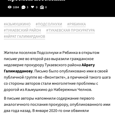
1084
3
0
0
#АЗЬМУШКИНО
#ПОДСОЛНУХИ
#РЯБИНКА
#ТУКАЕВСКИЙ РАЙОН
#ТУКАЕВСКАЯ ПРОКУРАТУРА
#АЙРАТ ГАЛИМАРДАНОВ
Жители поселков Подсолнухи и Рябинка в открытом
письме уже во второй раз выразили гражданское
недоверие прокурору Тукаевского района
Айрату
Галимарданову
. Письмо было опубликовано ими в своей
публичной группе во «Вконтакте», а причиной такого шага
со стороны авторов стали многолетние проблемы с
дорогой из Азьмушкино до Набережных Челнов.
В письме авторы напомнили содержание первого
аналогичного послания прокурору, опубликованного ими
два года назад. В январе 2020-го они обвиняли