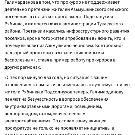
Галимарданова в том, что прокурор не поддерживает
деятельно претензии жителей Азьмушкинского сельского
поселения, в состав которого входят Подсолнухи и
Рябинка, в их претензиях к администрации Тукаевского
района. Претензии касались инфраструктурного развития
поселков, кроме того жители требовали выяснить, кто и
почему вывозит из Азьмушкино чернозем. Контрольно-
надзорный орган они называли «никчемным и
бесполезным», ставя в пример работу прокуроров в
других регионах.
«С тех пор минуло два года, но ситуация с вашим
отношением к нам так и не изменилась к лучшему», - пишут
жители Рябинки и Подсолнухов теперь. Галимарданову
пеняют на безучастность в вопросе обеспечения
внутриквартальными дорогами, освещением,
водопроводом, газом, «качественным
электроснабжением». По словам азьмушкинцев,
прокуратура не только не проявляет инициативы в