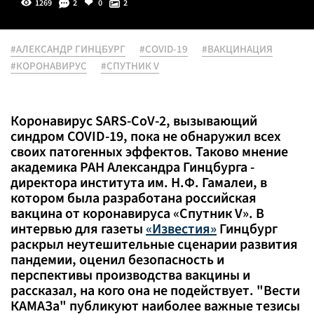
1269
2
0
2
#АЛЕКСАНДР ГИНЦБУРГ
#COVID-19
#ВАКЦИНАЦИЯ
#КОРОНАВИРУС
#СПУТНИК V
Коронавирус SARS-CoV-2, вызывающий
синдром COVID-19, пока не обнаружил всех
своих патогенных эффектов. Таково мнение
академика РАН Александра Гинцбурга
-
директора института им. Н.Ф. Гамалеи, в
котором была разработана российская
вакцина от коронавируса «Спутник V». В
интервью для газеты
«Известия»
Гинцбург
раскрыл неутешительные сценарии развития
пандемии, оценил безопасность и
перспективы производства вакцины и
рассказал, на кого она не подействует. "Вести
КАМАЗа" публикуют наиболее важные тезисы