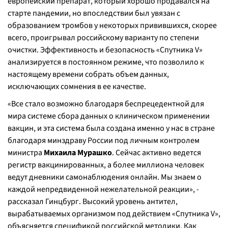
европейский препарат, который хорошо продавался на
старте пандемии, но впоследствии был увязан с
образованием тромбов у некоторых привившихся, скорее
всего, проигрывал российскому варианту по степени
очистки. Эффективность и безопасность «Спутника V»
анализируется в постоянном режиме, что позволило к
настоящему времени собрать объем данных,
исключающих сомнения в ее качестве.
«Все стало возможно благодаря беспрецедентной для
мира системе сбора данных о клиническом применении
вакцин, и эта система была создана именно у нас в стране
благодаря минздраву России под личным контролем
министра
Михаила Мурашко
. Сейчас активно ведется
регистр вакцинированных, а более миллиона человек
ведут дневники самонаблюдения онлайн. Мы знаем о
каждой непредвиденной нежелательной реакции», -
рассказал Гинцбург. Высокий уровень антител,
вырабатываемых организмом под действием «Спутника V»,
объясняется спецификой российской методики. Как