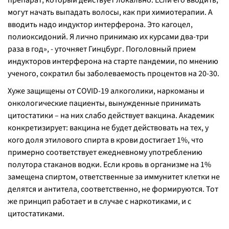
препарат, который действует локально. Если его вводить,
могут начать выпадать волосы, как при химиотерапии. А
вводить надо индуктор интерферона. Это кагоцел,
полиоксидоний. Я лично принимаю их курсами два-три
раза в год», - уточняет Гинцбург. Поголовный прием
индукторов интерферона на старте пандемии, по мнению
ученого, сократил бы заболеваемость процентов на 20-30.
Хуже защищены от COVID-19 алкоголики, наркоманы и
онкологические пациенты, вынужденные принимать
цитостатики – на них слабо действует вакцина. Академик
конкретизирует: вакцина не будет действовать на тех, у
кого доля этилового спирта в крови достигает 1%, что
примерно соответствует ежедневному употреблению
полутора стаканов водки. Если кровь в организме на 1%
замещена спиртом, ответственные за иммунитет клетки не
делятся и антитела, соответственно, не формируются. Тот
же принцип работает и в случае с наркотиками, и с
цитостатиками.