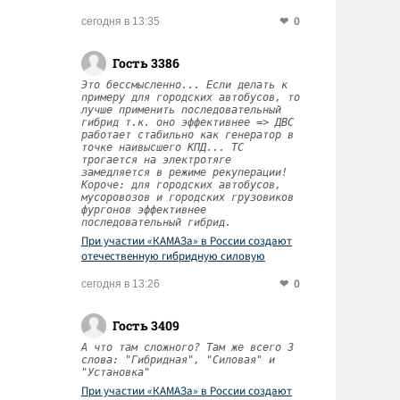
0
сегодня в 13:35
Гость 3386
Это бессмысленно... Если делать к
примеру для городских автобусов, то
лучше применить последовательный
гибрид т.к. оно эффективнее => ДВС
работает стабильно как генератор в
точке наивысшего КПД... ТС
трогается на электротяге
замедляется в режиме рекуперации!
Короче: для городских автобусов,
мусоровозов и городских грузовиков
фургонов эффективнее
последовательный гибрид.
При участии «КАМАЗа» в России создают
отечественную гибридную силовую
установку
0
сегодня в 13:26
Гость 3409
А что там сложного? Там же всего 3
слова: "Гибридная", "Силовая" и
"Установка"
При участии «КАМАЗа» в России создают