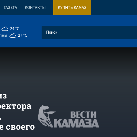
ГАЗЕТА
КОНТАКТЫ
КУПИТЬ КАМАЗ
24 °C
елны
27 °C
из
ректора
,
е своего