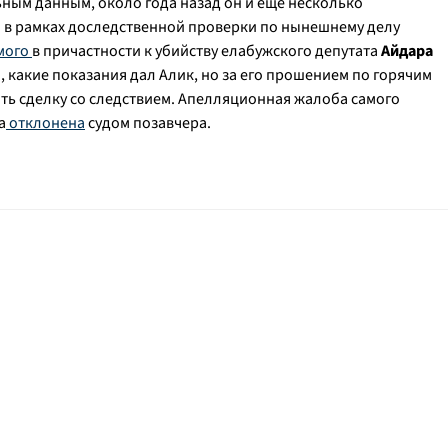
ным данным, около года назад он и еще несколько
в рамках доследственной проверки по нынешнему делу
мого
в причастности к убийству елабужского депутата
Айдара
о, какие показания дал Алик, но за его прошением по горячим
ть сделку со следствием. Апелляционная жалоба самого
а
отклонена
судом позавчера.