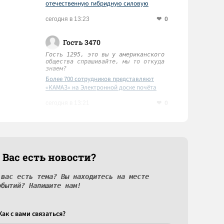
отечественную гибридную силовую
установку
0
сегодня в 13:23
Гость 3470
Гость 1295, это вы у американского
общества спрашивайте, мы то откуда
знаем?
Более 700 сотрудников представляют
«КАМАЗ» на Электронной доске почёта
Татарстана
0
сегодня в 13:21
 Вас есть новости?
 вас есть тема? Вы находитесь на месте
обытий? Напишите нам!
Как c вами связаться?