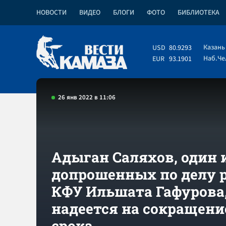
НОВОСТИ
ВИДЕО
БЛОГИ
ФОТО
БИБЛИОТЕКА
Казань
USD
80.9293
Наб.Ч
EUR
93.1901
26 янв 2022 в 11:06
Адыган Саляхов, один 
допрошенных по делу 
КФУ Ильшата Гафурова
надеется на сокращени
срока