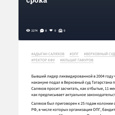
2274
8
0
0
#АДЫГАН САЛЯХОВ
#ОПГ
#ВЕРХОВНЫЙ СУД
#РЕКТОР КФУ
#ИЛЬШАТ ГАФУРОВ
Бывший лидер ликвидированной в 2004 году
накануне подал в Верховный суд Татарстана 
Саляхов просит засчитать, как отбытые, 11 ме
как предписывает актуальное законодательст
Саляхов был приговорен к 25 годам колонии с
РФ, в числе которых организация ОПГ, бандит