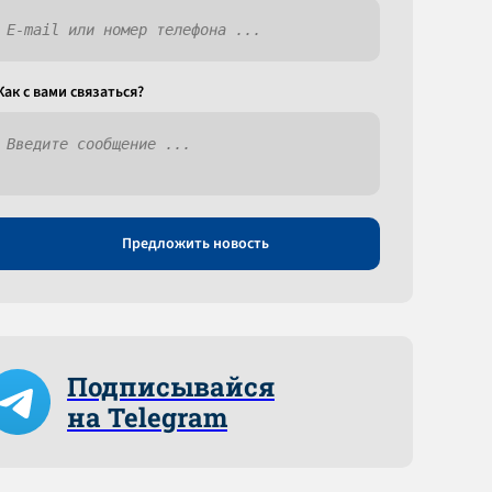
Как c вами связаться?
Предложить новость
Подписывайся
на Telegram