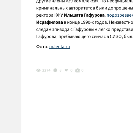
другие члены «29 комплекса». По неофициаль
криминальных авторитетов были допрошены 
ректора КФУ
Ильшата Гафурова
,
подозревае
Исрафилова
в конце 1990-х годов. Неизвестн
следам эпизода с Гафуровым легко представи
Гафурова, пребывающего сейчас в СИЗО, был
Фото:
m.lenta.ru
2274
8
0
0