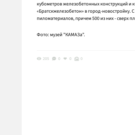
кубометров железобетонных конструкций и 
«Братскжелезобетон» в город-новостройку. C
пиломатериалов, причем 500 из них - сверх пл
Фото: музей "КАМАЗа".
205
0
0
0