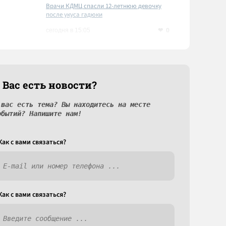
Врачи КДМЦ спасли 12-летнюю девочку
после укуса гадюки
0
сегодня в 15:05
 Вас есть новости?
 вас есть тема? Вы находитесь на месте
обытий? Напишите нам!
Как c вами связаться?
Как c вами связаться?