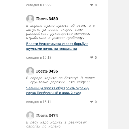
0
сегодня в 15:29
Гость 3480
в апреле нужно думать об этом, а в
августе уж осень скоро. само
рассосётся. руководство молодцы.
отработали и решили проблему.
Власти Нижнекамска усилят борьбу с
шумными ночными гонщиками
0
сегодня в 15:18
Гость 3436
В городе ходите по бетону! В парке
- грунтовые дорожки- это кайф!!!
Челнинцы просят обустроить окраину
парка Прибрежный и новый вход
0
сегодня в 15:11
Гость 3474
В лесу надо ходить в резиновых
сапогах по колено