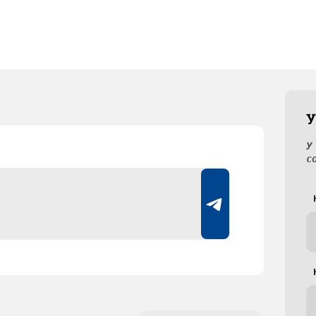
У
У
с