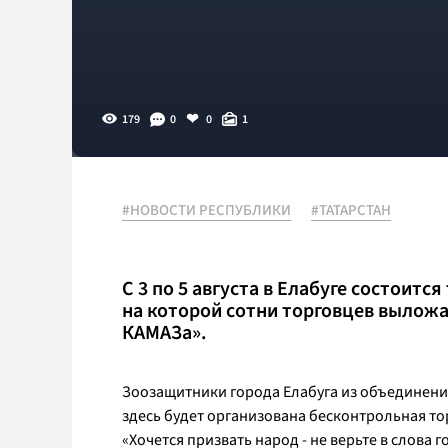
179
0
0
1
#НОВОСТИ РЕСПУБЛИКИ
#ТАТАРСТАН
С 3 по 5 августа в Елабуге состоит
на которой сотни торговцев выложа
КАМАЗа».
Зоозащитники города Елабуга из объединения
здесь будет организована бесконтрольная т
«Хочется призвать народ - не верьте в слова 