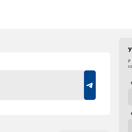
У
У
с