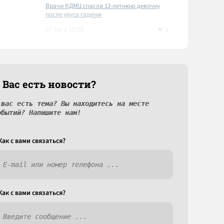
Врачи КДМЦ спасли 12-летнюю девочку
после укуса гадюки
1
07 авг в 15:05
 Вас есть новости?
 вас есть тема? Вы находитесь на месте
обытий? Напишите нам!
Как c вами связаться?
Как c вами связаться?