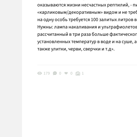
оказываются жизни несчастных рептилий, - пи
«карликовым/декоративным» видом и не требу
на одну особь требуется 100 залитых литров 
Нужны: лампа накаливания и ультрафиолетов
рассчитанный в три раза больше фактическо
установленных температур в воде и на суше,
также улитки, черви, сверчки и т.д».
179
0
0
1