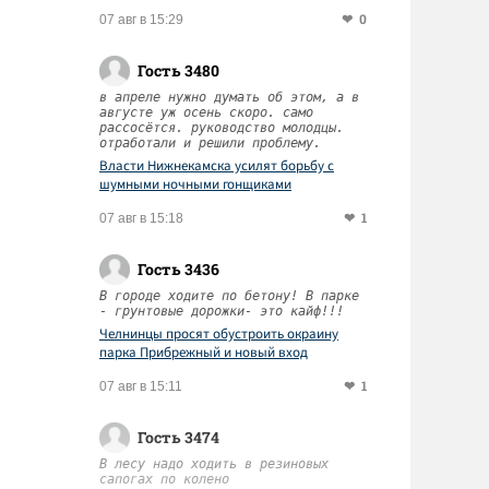
0
07 авг в 15:29
Гость 3480
в апреле нужно думать об этом, а в
августе уж осень скоро. само
рассосётся. руководство молодцы.
отработали и решили проблему.
Власти Нижнекамска усилят борьбу с
шумными ночными гонщиками
1
07 авг в 15:18
Гость 3436
В городе ходите по бетону! В парке
- грунтовые дорожки- это кайф!!!
Челнинцы просят обустроить окраину
парка Прибрежный и новый вход
1
07 авг в 15:11
Гость 3474
В лесу надо ходить в резиновых
сапогах по колено