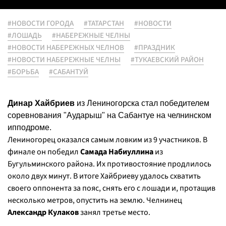
#НОВОСТИ ГОРОДА
#ТАТАРСТАН
#НОВОСТИ
#ЛОШАДЬ
#НАБЕРЕЖНЫЕ ЧЕЛНЫ
#НОВОСТИ НАБЕРЕЖНЫХ ЧЕЛНОВ
#ПРАЗДНИК
#НОВОСТИ НАБЕРЕЖНЫЕ ЧЕЛНЫ
#ТУКАЕВСКИЙ РАЙОН
#БОРЬБА
#САБАНТУЙ
Динар Хайбриев
из Лениногорска стал победителем
соревнования "Аударыш" на Сабантуе на челнинском
ипподроме.
Лениногорец оказался самым ловким из 9 участников. В
финале он победил
Самада Набиуллина
из
Бугульминского района. Их противостояние продлилось
около двух минут. В итоге Хайбриеву удалось схватить
своего оппонента за пояс, снять его с лошади и, протащив
несколько метров, опустить на землю. Челнинец
Александр Кулаков
занял третье место.