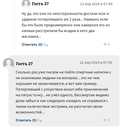
Гость 27
12 апр 2024 в 07:40
Ну да, это они по неосторожности достали нож и
ударили потерпевшего аж 2 раза... Наверно если
бы это было преднамеренно они наверное его из
калаша расстреляли бы всадив в него два
магазина...
0
Ответить (0)
12 апр 2024 в 07:50
Гость 27
Сколько раз уже писали не пейте спиртные напитки с
не знакомыми людьми на вокзалах... это ни чем
хорошим не заканчивается, и вот вам пример.
Потерпевший с упорством искал себе приключений
на пятую точку... не учёл одного, бессмертие видимо
дома забыл и как следовало ожидать не справился с
таким количеством экстрима, не рассчитал своих
возможностей...
0
Ответить (0)