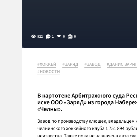
922
1
0
0
#ХОККЕЙ
#ЗАРЯД
#ЗАВОД
#ДАНИС ЗАРИ
#НОВОСТИ
В картотеке Арбитражного суда Ре
иске ООО «ЗаряД» из города Набере
«Челны».
Завод по производству клюшек, владельцем 
челнинского хоккейного клуба 1 751 894 руб
неизвестна. Также пока не назначена дата су