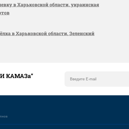
шевку в Харьковской области, украинская
ртов
сёлка в Харьковской области, Зеленский
ТИ КАМАЗа”
елнов