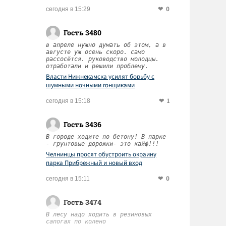
0
сегодня в 15:29
Гость 3480
в апреле нужно думать об этом, а в
августе уж осень скоро. само
рассосётся. руководство молодцы.
отработали и решили проблему.
Власти Нижнекамска усилят борьбу с
шумными ночными гонщиками
1
сегодня в 15:18
Гость 3436
В городе ходите по бетону! В парке
- грунтовые дорожки- это кайф!!!
Челнинцы просят обустроить окраину
парка Прибрежный и новый вход
0
сегодня в 15:11
Гость 3474
В лесу надо ходить в резиновых
сапогах по колено