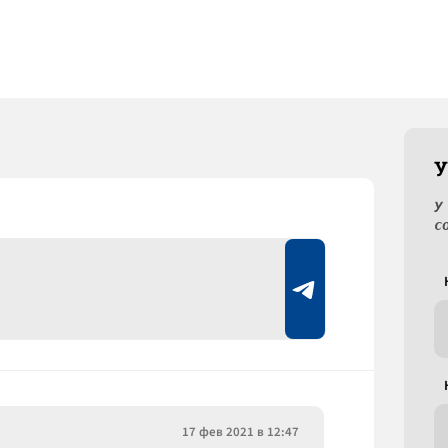
У
У
с
17 фев 2021 в 12:47