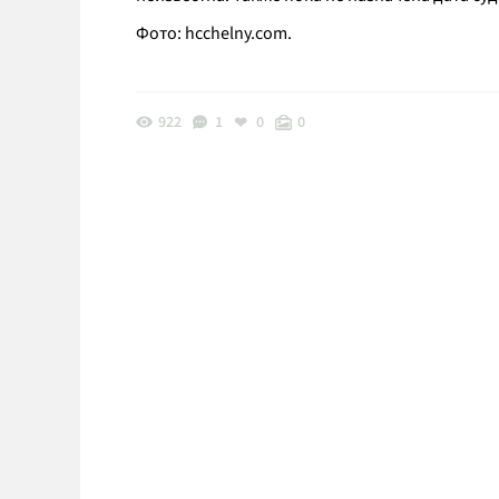
Фото: hcchelny.com.
922
1
0
0