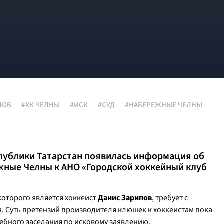
ПОВ
#ХК ЧЕЛНЫ
#ИСК
#СУД
#НАБЕРЕЖНЫЕ ЧЕЛНЫ
спублики Татарстан появилась информация об
жные Челны к АНО «Городской хоккейный клуб
которого является хоккеист
Данис Зарипов
, требует с
ля. Суть претензий производителя клюшек к хоккеистам пока
дебного заседания по исковому заявлению.