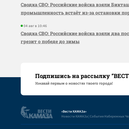
Сводка СВО: Российские войска взяли Бикта
промышленность встаёт из-за остановки по
04 авг в 10:46
Сводка СВО: Российские войска взяли два по
грезит о победе до зимы
Подпишись на рассылку “ВЕС
Узнaвай первым о новостях твоего города!
«Вести КАМАЗа»
Новости КАМАЗа | События Набережных Ч