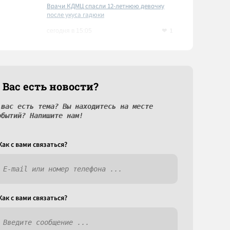
Врачи КДМЦ спасли 12-летнюю девочку
после укуса гадюки
1
сегодня в 15:05
 Вас есть новости?
 вас есть тема? Вы находитесь на месте
обытий? Напишите нам!
Как c вами связаться?
Как c вами связаться?