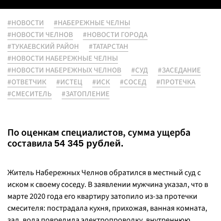
#НОВОСТИ
#НАБЕРЕЖНЫЕ ЧЕЛНЫ
#НОВОСТИ ЧЕЛНОВ
#НОВОСТИ ГОРОДА
#ТУКАЕВСКИЙ РАЙОН
#ТАТАРСТАН
#НОВОСТИ НАБЕРЕЖНЫЕ ЧЕЛНЫ
#НОВОСТИ НАБЕРЕЖНЫХ ЧЕЛНОВ
#СУД
#ЗАСЕДАНИЕ
#ОТВЕТЧИК
#ИСТЕЦ
#ИСК
#СОСЕД
#ПРОТЕЧКА
#СМЕСИТЕЛЬ
#ЗАТОПЛЕНИЕ
По оценкам специалистов, сумма ущерба
составила
54 345 рублей.
Житель Набережных Челнов обратился в местный суд с
иском к своему соседу. В заявлении мужчина указал, что в
марте 2020 года его квартиру затопило из-за протечки
смесителя: пострадала кухня, прихожая, ванная комната,
зал, вода повредила электропроводку, внутреннюю