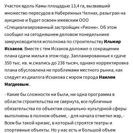
Участок вдоль Камы площадью 13,4 га, вызвавший
множество пересудов в Набережных Челнах, разыгран на
аукционе и будет освоен ижевским ООО
«Специализированный застройщик «Риони». Об этом
сообщил на сегодняшнем деловом понедельнике
замруководителя исполкома по строительству
Ильмир
Исхаков
. Вместе с тем Исхаков доложил о сокращении
плана сдачи жилья в этом году. Запланированные к сдаче
350 тыс. кв. м.сжались до 238 тысяч, однако корректировка
плана обусловлена не проблемами местного рынка, как
следует из диалога Исхакова с мэром города
Наилем
Магдеевым
.
-
Какие бы сложности ни были, ни одна программа в
области строительства не свернута, все публичные
обязательства по объектам социально-культурной сферы
выполнены в полном объеме,
- для начала отметил мэр,
-
Всем бы такой кризис, в который строятся театры и
спортивные объекты. Но у нас есть и большой объем