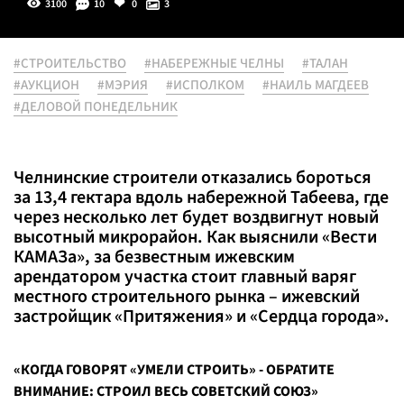
3100
10
0
3
#СТРОИТЕЛЬСТВО
#НАБЕРЕЖНЫЕ ЧЕЛНЫ
#ТАЛАН
#АУКЦИОН
#МЭРИЯ
#ИСПОЛКОМ
#НАИЛЬ МАГДЕЕВ
#ДЕЛОВОЙ ПОНЕДЕЛЬНИК
Челнинские строители отказались бороться
за 13,4 гектара вдоль набережной Табеева, где
через несколько лет будет воздвигнут новый
высотный микрорайон. Как выяснили «Вести
КАМАЗа», за безвестным ижевским
арендатором участка стоит главный варяг
местного строительного рынка – ижевский
застройщик «Притяжения» и «Сердца города».
«КОГДА ГОВОРЯТ «УМЕЛИ СТРОИТЬ» - ОБРАТИТЕ
ВНИМАНИЕ: СТРОИЛ ВЕСЬ СОВЕТСКИЙ СОЮЗ»