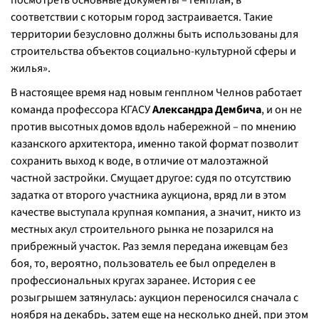
посмотреть основные документы – генплан, в
соответствии с которым город застраивается. Такие
территории безусловно должны быть использованы для
строительства объектов социально-культурной сферы и
жилья
».
В настоящее время над новым генплном Челнов работает
команда профессора КГАСУ
Александра Дембича
, и он не
против высотных домов вдоль набережной – по мнению
казанского архитектора, именно такой формат позволит
сохранить выход к воде, в отличие от малоэтажной
частной застройки. Смущает другое: судя по отсутствию
задатка от второго участника аукциона, вряд ли в этом
качестве выступала крупная компания, а значит, никто из
местных акул строительного рынка не позарился на
прибрежный участок. Раз земля передана ижевцам без
боя, то, вероятно, пользователь ее был определен в
профессиональных кругах заранее. История с ее
розыгрышем затянулась: аукцион переносился сначала с
ноября на декабрь, затем еще на несколько дней, при этом