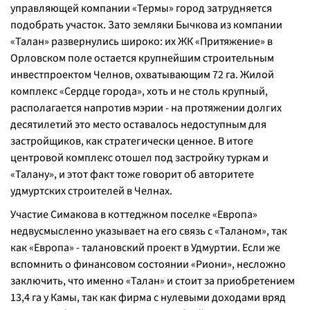
управляющей компании «Термы» город затрудняется
подобрать участок. Зато земляки Бычкова из компании
«Талан» развернулись широко: их ЖК «Притяжение» в
Орловском поле остается крупнейшим строительным
инвестпроектом Челнов, охватывающим 72 га. Жилой
комплекс «Сердце города», хоть и не столь крупный,
располагается напротив мэрии - на протяжении долгих
десятилетий это место оставалось недоступным для
застройщиков, как стратегически ценное. В итоге
центровой комплекс отошел под застройку туркам и
«Талану», и этот факт тоже говорит об авторитете
удмуртских строителей в Челнах.
Участие Симакова в коттеджном поселке «Европа»
недвусмысленно указывает на его связь с «Таланом», так
как «Европа» - талановский проект в Удмуртии. Если же
вспомнить о финансовом состоянии «Риони», несложно
заключить, что именно «Талан» и стоит за приобретением
13,4 га у Камы, так как фирма с нулевыми доходами вряд