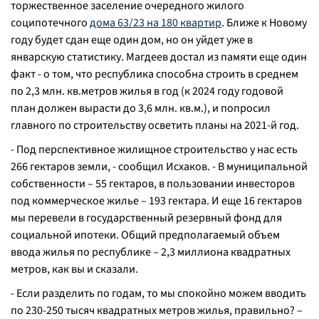
торжественное заселение очередного жилого
соципотечного
дома 63/23 на 180 квартир
. Ближе к Новому
году будет сдан еще один дом, но он уйдет уже в
январскую статистику. Магдеев достал из памяти еще один
факт - о том, что республика способна строить в среднем
по 2,3 млн. кв.метров жилья в год (к 2024 году годовой
план должен вырасти до 3,6 млн. кв.м.), и попросил
главного по строительству осветить планы на 2021-й год.
-
Под перспективное жилищное строительство у нас есть
266 гектаров земли,
- сообщил Исхаков.
- В муниципальной
собственности – 55 гектаров, в пользовании инвесторов
под коммерческое жилье – 193 гектара. И еще 16 гектаров
мы перевели в государственный резервный фонд для
социальной ипотеки. Общий предполагаемый объем
ввода жилья по республике – 2,3 миллиона квадратных
метров, как вы и сказали.
-
Если разделить по годам, то мы спокойно можем вводить
по 230-250 тысяч квадратных метров жилья, правильно?
–