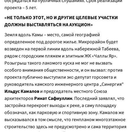
обсуждаться на публичных слушаниях. Срок реализации
проекта – 5 лет.
«НЕ ТОЛЬКО ЭТОТ, НО И ДРУГИЕ ЦЕЛЕВЫЕ УЧАСТКИ
ДОЛЖНЫ ВЫСТАВЛЯТЬСЯ НА АУКЦИОН»
Земля вдоль Камы – место, самой географией
определенное под дорогое жилье. Микрорайон будет
возведен на первой линии вдоль набережной Табеева,
рядом с городским пляжем и элитным ЖК «Чаллы Яр».
Розыгрыш такого лакомого куска не мог не вызвать
особого внимания общественности, и он вызвал: против
проекта публично выступили экс-депутат горсовета и
руководитель камского инженерного центра „Синергия“
Ильдус Камалов
и председатель местного Союза
архитекторов
Ринат Сафиуллин
. Последний заявлял, что
застройка перекроет выходы к реке, а саму площадку
обозначал, как парковую и спортивную зону. Камалов же
высказывался в том смысле, что генпланом многоэтажное
строительство здесь не предусмотрено и сама территория