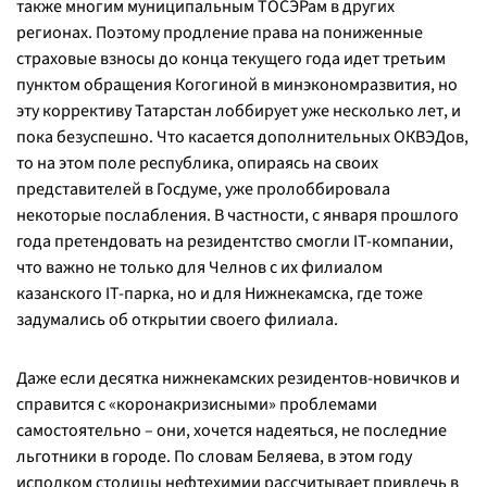
также многим муниципальным ТОСЭРам в других
регионах. Поэтому продление права на пониженные
страховые взносы до конца текущего года идет третьим
пунктом обращения Когогиной в минэкономразвития, но
эту коррективу Татарстан лоббирует уже несколько лет, и
пока безуспешно. Что касается дополнительных ОКВЭДов,
то на этом поле республика, опираясь на своих
представителей в Госдуме, уже пролоббировала
некоторые послабления. В частности, с января прошлого
года претендовать на резидентство смогли IT-компании,
что важно не только для Челнов с их филиалом
казанского IT-парка, но и для Нижнекамска, где тоже
задумались об открытии своего филиала.
Даже если десятка нижнекамских резидентов-новичков и
справится с «коронакризисными» проблемами
самостоятельно – они, хочется надеяться, не последние
льготники в городе. По словам Беляева, в этом году
исполком столицы нефтехимии рассчитывает привлечь в