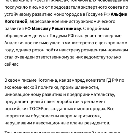
Как выяснили «Вести КАМАЗа», толчком для нововведений
послужило письмо от председателя экспертного совета по
устойчивому развитию моногородов в Госдуме РФ
Альфии
Когогиной
, адресованное министру экономического
развития РФ
Максиму Решетникову
. С подобным
обращением депутат Госдумы РФ выступает не впервые.
Аналогичное письмо ушло в министерство еще в прошлом
году, однако резон пойти навстречу резидентам-новичкам
стал очевиден ответственному за них ведомству только
сейчас.
В своем письме Когогина, как зампред комитета ГД РФ по
экономической политике, промышленности,
инновационному развитию и предпринимательству,
предлагает целый пакет доработок в регламент
российских ТОСЭРов, созданных в моногородах. Все
коррективы обусловлены «коронакризисом»,
нарушившим инвестиционные планы резидентов.