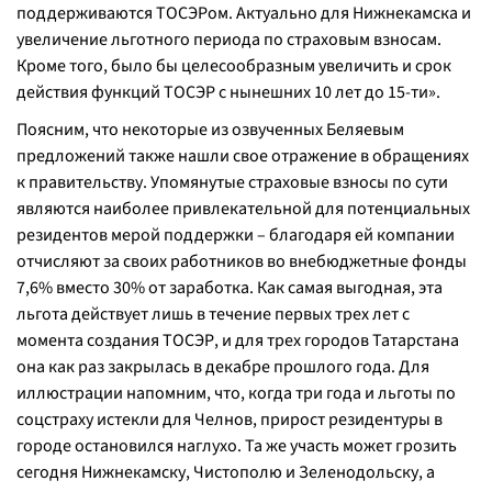
поддерживаются ТОСЭРом. Актуально для Нижнекамска и
увеличение льготного периода по страховым взносам.
Кроме того, было бы целесообразным увеличить и срок
действия функций ТОСЭР с нынешних 10 лет до 15-ти».
Поясним, что некоторые из озвученных Беляевым
предложений также нашли свое отражение в обращениях
к правительству. Упомянутые страховые взносы по сути
являются наиболее привлекательной для потенциальных
резидентов мерой поддержки – благодаря ей компании
отчисляют за своих работников во внебюджетные фонды
7,6% вместо 30% от заработка. Как самая выгодная, эта
льгота действует лишь в течение первых трех лет с
момента создания ТОСЭР, и для трех городов Татарстана
она как раз закрылась в декабре прошлого года. Для
иллюстрации напомним, что, когда три года и льготы по
соцстраху истекли для Челнов, прирост резидентуры в
городе остановился наглухо. Та же участь может грозить
сегодня Нижнекамску, Чистополю и Зеленодольску, а