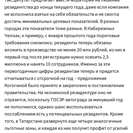
Так, депутат предлагает ввести мораторий на лишение
резидентства до конца текущего года, даже если компания
не исполнила взятых на себя обязательств и не смогла
достичь минимальных целевых показателей. В разных
городах эти показатели тоже разные. В Набережных
Челнах, к примеру, с января прошлого года пороговые
требования снизились: резиденты теперь обязаны
вложить в производство не менее 20 млн рублей, из них в
первый год после регистрации нужно освоить 2,5
миллиона и нанять 10 сотрудников. Именно за эти
первогодичные цифры резидентам теперь и придется
отчитываться с отсрочкой на год – предложение
Когогиной было принято и закреплено в постановлении
правительства. На челнинской резидентуре оно не
отразится, поскольку ТОСЭР автограда за минувший год
не пополнился, однако шанс воспользоваться
послаблением есть у потенциальных резидентов. Кроме
того, в Татарстане развернуто еще четыре аналогичные
льготные зоны, и каждая из них получит профит от усилий