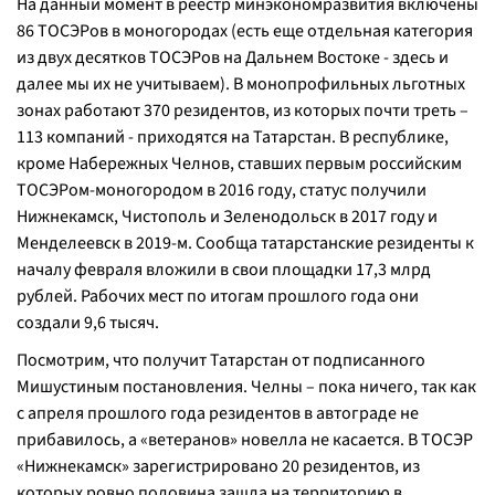
На данный момент в реестр минэкономразвития включены
86 ТОСЭРов в моногородах (есть еще отдельная категория
из двух десятков ТОСЭРов на Дальнем Востоке - здесь и
далее мы их не учитываем). В монопрофильных льготных
зонах работают 370 резидентов, из которых почти треть –
113 компаний - приходятся на Татарстан. В республике,
кроме Набережных Челнов, ставших первым российским
ТОСЭРом-моногородом в 2016 году, статус получили
Нижнекамск, Чистополь и Зеленодольск в 2017 году и
Менделеевск в 2019-м. Сообща татарстанские резиденты к
началу февраля вложили в свои площадки 17,3 млрд
рублей. Рабочих мест по итогам прошлого года они
создали 9,6 тысяч.
Посмотрим, что получит Татарстан от подписанного
Мишустиным постановления. Челны – пока ничего, так как
с апреля прошлого года резидентов в автограде не
прибавилось, а «ветеранов» новелла не касается. В ТОСЭР
«Нижнекамск» зарегистрировано 20 резидентов, из
которых ровно половина зашла на территорию в